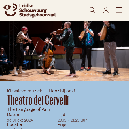
naar agenda
FOTO: © Susanna Drescher
Klassieke muziek
Hoor bij ons!
Theatro dei Cervelli
The Language of Pain
Datum
Tijd
do 31 okt 2024
20.15 ~ 21.25 uur
Locatie
Prijs