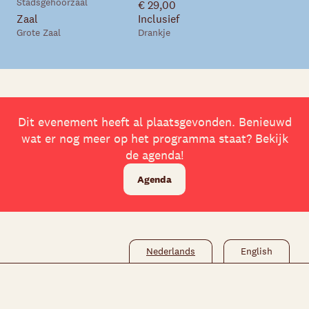
Stadsgehoorzaal
€ 29,00
Zaal
Inclusief
Grote Zaal
Drankje
Skip navigatie
Dit evenement heeft al plaatsgevonden. Benieuwd
wat er nog meer op het programma staat? Bekijk
de agenda!
Agenda
Nederlands
English