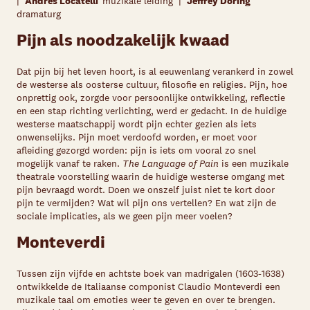
|
Andrés Locatelli
muzikale leiding |
Jeffrey Döring
dramaturg
Pijn als noodzakelijk kwaad
Dat pijn bij het leven hoort, is al eeuwenlang verankerd in zowel
de westerse als oosterse cultuur, filosofie en religies. Pijn, hoe
onprettig ook, zorgde voor persoonlijke ontwikkeling, reflectie
en een stap richting verlichting, werd er gedacht. In de huidige
westerse maatschappij wordt pijn echter gezien als iets
onwenselijks. Pijn moet verdoofd worden, er moet voor
afleiding gezorgd worden: pijn is iets om vooral zo snel
mogelijk vanaf te raken.
The Language of Pain
is een muzikale
theatrale voorstelling waarin de huidige westerse omgang met
pijn bevraagd wordt. Doen we onszelf juist niet te kort door
pijn te vermijden? Wat wil pijn ons vertellen? En wat zijn de
sociale implicaties, als we geen pijn meer voelen?
Monteverdi
Tussen zijn vijfde en achtste boek van madrigalen (1603-1638)
ontwikkelde de Italiaanse componist Claudio Monteverdi een
muzikale taal om emoties weer te geven en over te brengen.