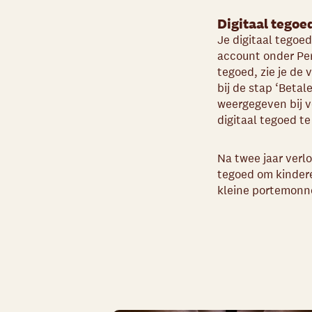
Digitaal tegoe
Je digitaal tegoe
account onder Pers
tegoed, zie je de
bij de stap ‘Betal
weergegeven bij v
digitaal tegoed t
Na twee jaar verlo
tegoed om kindere
kleine portemonn