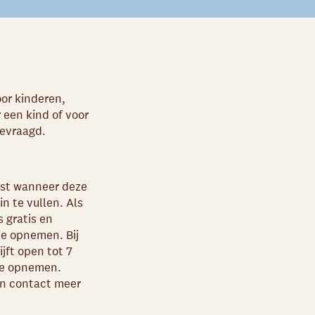
or kinderen,
 een kind of voor
gevraagd.
ijst wanneer deze
n te vullen. Als
s gratis en
je opnemen. Bij
jft open tot 7
 je opnemen.
en contact meer