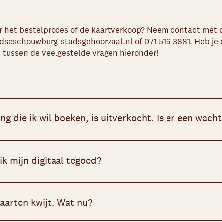
r het bestelproces of de kaartverkoop? Neem contact met o
dseschouwburg-stadsgehoorzaal.nl
of 071 516 3881. Heb je
t tussen de veelgestelde vragen hieronder!
ng die ik wil boeken, is uitverkocht. Is er een wachtl
orstelling is uitverkocht, verschijnt de optie wachtlijst w
kt. Vul je gegevens in. Als er alsnog kaarten beschikbaar
ik mijn digitaal tegoed?
maximaal 8 kaarten reserveren. Je reservering is gratis en vr
en dus niet per se te kopen als we contact met je opnemen.
goed is verbonden aan je e-mailadres en vind je na
inloggen
i
we de volgende persoon op de wachtlijst.
nt onder Persoonlijk tegoed. Door te klikken op het tegoed, 
kaarten kwijt. Wat nu?
eze is vanaf het moment van uitgave twee jaar geldig.