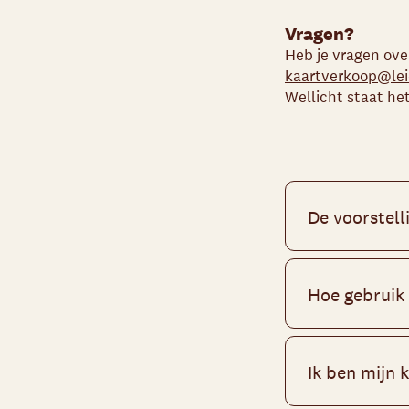
Vragen?
Heb je vragen ove
kaartverkoop@lei
Wellicht staat he
De voorstelli
Wanneer een vo
wordt aangemaa
Hoe gebruik 
we je. Je kunt 
hoeft de kaart
Je digitaal te
gehoor bellen 
theater’-accou
Ik ben mijn 
vouchercode, d