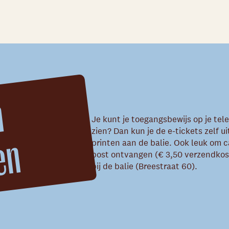
k
a
a
r
t
e
n
i
t
p
i
n
t
e
Je kunt je toegangsbewijs op je tele
zien? Dan kun je de e-tickets zelf u
n
printen aan de balie. Ook leuk om 
post ontvangen (€ 3,50 verzendkost
bij de balie (Breestraat 60).