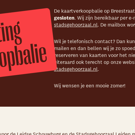
Skip navigatie
De kaartverkoopbalie op Breestraat
Z
o
m
e
r
l
i
i
n
g
k
a
a
r
t
v
e
r
k
o
o
p
b
i
gesloten
. Wij zijn bereikbaar per e-
stadsgehoorzaal.nl
. De mailbox wo
e
Wil je telefonisch contact? Dan ku
mailen en dan bellen wij je zo spoed
reserveren van kaarten voor het ni
uiteraard ook terecht op onze webs
stadsgehoorzaal.nl
.
Wij wensen je een mooie zomer!
 voor de Leidse Schouwburg en de Stadsgehoorzaal Leiden m