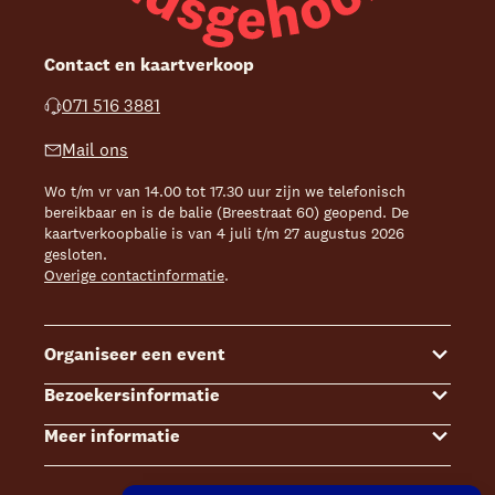
Contact en kaartverkoop
071 516 3881
Mail ons
Wo t/m vr van 14.00 tot 17.30 uur zijn we telefonisch
bereikbaar en is de balie (Breestraat 60) geopend. De
kaartverkoopbalie is van 4 juli t/m 27 augustus 2026
gesloten.
Overige contactinformatie
.
Organiseer een event
Bezoekersinformatie
Events
Meer informatie
Zalenoverzicht
Kaartverkoop
Contact Sales & Events
Bereikbaarheid
Over ons