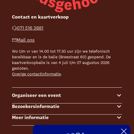
Contact en kaartverkoop
071 516 3881
Mail ons
Wo t/m vr van 14.00 tot 17.30 uur zijn we telefonisch
bereikbaar en is de balie (Breestraat 60) geopend. De
kaartverkoopbalie is van 4 juli t/m 27 augustus 2026
gesloten.
Overige contactinformatie
.
Organiseer een event
Bezoekersinformatie
Events
Meer informatie
Zalenoverzicht
Kaartverkoop
Contact Sales & Events
Bereikbaarheid
Over ons