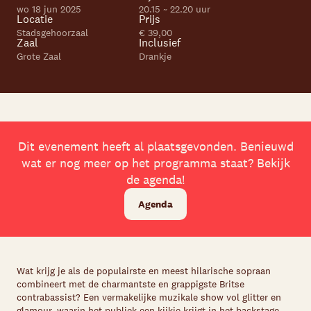
wo 18 jun 2025
20.15 ~ 22.20 uur
Locatie
Prijs
Stadsgehoorzaal
€ 39,00
Zaal
Inclusief
Grote Zaal
Drankje
Dit evenement heeft al plaatsgevonden. Benieuwd
wat er nog meer op het programma staat? Bekijk
de agenda!
Agenda
Wat krijg je als de populairste en meest hilarische sopraan
combineert met de charmantste en grappigste Britse
contrabassist? Een vermakelijke muzikale show vol glitter en
glamour, waarin het publiek een kijkje krijgt in het backstage