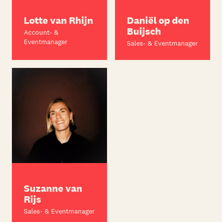
Lotte van Rhijn
Daniël op den
Buijsch
Account- &
Eventmanager
Sales- & Eventmanager
Suzanne van
Rijs
Sales- & Eventmanager