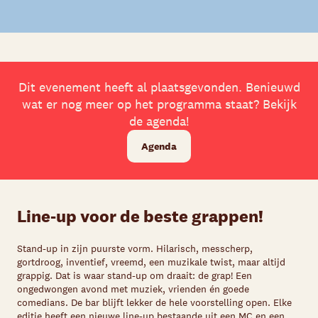
Dit evenement heeft al plaatsgevonden. Benieuwd
wat er nog meer op het programma staat? Bekijk
de agenda!
Agenda
Line-up voor de beste grappen!
Stand-up in zijn puurste vorm. Hilarisch, messcherp,
gortdroog, inventief, vreemd, een muzikale twist, maar altijd
grappig. Dat is waar stand-up om draait: de grap! Een
ongedwongen avond met muziek, vrienden én goede
comedians. De bar blijft lekker de hele voorstelling open. Elke
editie heeft een nieuwe line-up bestaande uit een MC en een