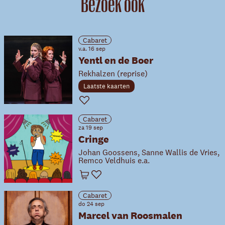
Bezoek ook
Cabaret
v.a. 16 sep
Yentl en de Boer
Rekhalzen (reprise)
Laatste kaarten
Favoriet
Cabaret
za 19 sep
Cringe
Johan Goossens, Sanne Wallis de Vries,
Remco Veldhuis e.a.
Winkelwagen
Favoriet
Cabaret
do 24 sep
Marcel van Roosmalen