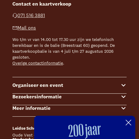
Contact en kaartverkoop
071 516 3881
Mail ons
Wo t/m vr van 14.00 tot 17.30 uur zijn we telefonisch
bereikbaar en is de balie (Breestraat 60) geopend. De
kaartverkoopbalie is van 4 juli t/m 27 augustus 2026
gesloten.
Overige contactinformatie
.
Organiseer een event
Bezoekersinformatie
Events
Meer informatie
Zalenoverzicht
Kaartverkoop
Contact Sales & Events
Bereikbaarheid
Over ons
200 jaar
Leidse Schouwburg
Café Caat
Offerte aanvragen
Toegankelijkheid
Steun ons
Oude Vest 43, 2312 XS Leiden
Catharinahof, 2311 CS Leiden