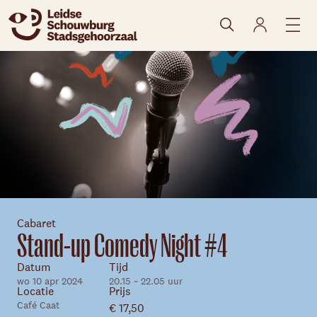
naar agenda
Cabaret
Stand-up Comedy Night #4
Datum
Tijd
wo 10 apr 2024
20.15 ~ 22.05 uur
Locatie
Prijs
Café Caat
Skip navigatie
€ 17,50