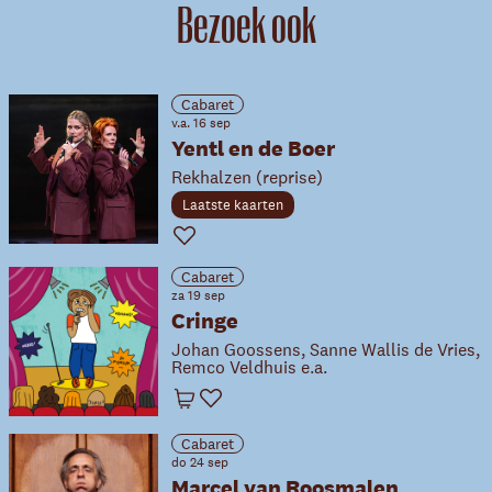
Bezoek ook
Cabaret
v.a. 16 sep
Yentl en de Boer
Rekhalzen (reprise)
Laatste kaarten
Favoriet
Cabaret
za 19 sep
Cringe
Johan Goossens, Sanne Wallis de Vries,
Remco Veldhuis e.a.
Winkelwagen
Favoriet
Cabaret
do 24 sep
Marcel van Roosmalen