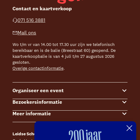
Contact en kaartverkoop
071 516 3881
Mail ons
Wo t/m vr van 14.00 tot 17.30 uur zijn we telefonisch
bereikbaar en is de balie (Breestraat 60) geopend. De
kaartverkoopbalie is van 4 juli t/m 27 augustus 2026
gesloten.
Overige contactinformatie
.
Organiseer een event
Bezoekersinformatie
Events
Meer informatie
Zalenoverzicht
Kaartverkoop
Contact Sales & Events
Bereikbaarheid
Over ons
200 jaar
Leidse Schouwburg
Café Caat
Offerte aanvragen
Toegankelijkheid
Steun ons