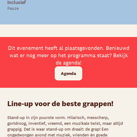
Inclusief
Pauze
Dit evenement heeft al plaatsgevonden. Benieuwd
wat er nog meer op het programma staat? Bekijk
de agenda!
Agenda
Line-up voor de beste grappen!
Stand-up in zijn puurste vorm. Hilarisch, messcherp,
gortdroog, inventief, vreemd, een muzikale twist, maar altijd
grappig. Dat is waar stand-up om draait: de grap! Een
ongedwongen avond met muziek, vrienden én goede