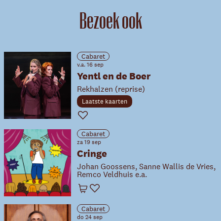
Bezoek ook
Cabaret
v.a. 16 sep
Yentl en de Boer
Rekhalzen (reprise)
Laatste kaarten
Favoriet
Cabaret
za 19 sep
Cringe
Johan Goossens, Sanne Wallis de Vries,
Remco Veldhuis e.a.
Winkelwagen
Favoriet
Cabaret
do 24 sep