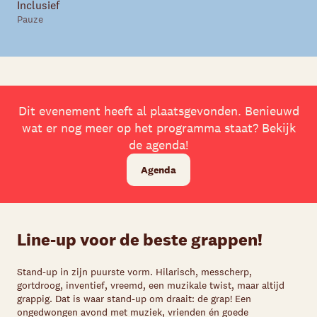
Inclusief
Pauze
Dit evenement heeft al plaatsgevonden. Benieuwd
wat er nog meer op het programma staat? Bekijk
de agenda!
Agenda
Line-up voor de beste grappen!
Stand-up in zijn puurste vorm. Hilarisch, messcherp,
gortdroog, inventief, vreemd, een muzikale twist, maar altijd
grappig. Dat is waar stand-up om draait: de grap! Een
ongedwongen avond met muziek, vrienden én goede