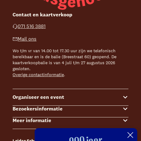
Contact en kaartverkoop
071 516 3881
Mail ons
Wo t/m vr van 14.00 tot 17.30 uur zijn we telefonisch
bereikbaar en is de balie (Breestraat 60) geopend. De
kaartverkoopbalie is van 4 juli t/m 27 augustus 2026
gesloten.
Overige contactinformatie
.
Organiseer een event
Bezoekersinformatie
Events
Meer informatie
Zalenoverzicht
Kaartverkoop
Contact Sales & Events
Bereikbaarheid
Over ons
Leidse Schouwburg
Café Caat