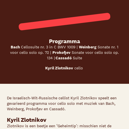
Programma
Bach
Cellosuite nr. 3 in C BWV 1009
|
Weinberg
Sonate nr. 1
voor cello solo op. 72
|
Prokofjev
Sonate voor cello solo op.
134
|
Cassadó
Suite
Kyril Zlotnikov
cello
De Israelisch-Wit-Russische cellist Kyril Zlotnikov speelt een
gevarieerd programma voor cello solo met muziek van Bach,
Weinberg, Prokofjev en Cassad
ó
.
Kyril Zlotnikov
Zlotnikov is een beetje een ‘Geheimtip’: misschien niet de