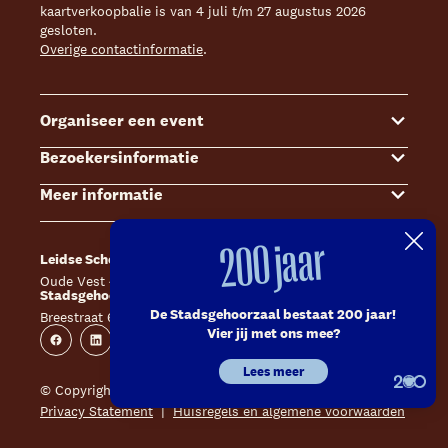
kaartverkoopbalie is van 4 juli t/m 27 augustus 2026
gesloten.
Overige contactinformatie
.
Organiseer een event
Bezoekersinformatie
Events
Meer informatie
Zalenoverzicht
Kaartverkoop
Contact Sales & Events
Bereikbaarheid
Over ons
200 jaar
Leidse Schouwburg
Café Caat
Offerte aanvragen
Toegankelijkheid
Steun ons
Oude Vest 43, 2312 XS Leiden
Catharinahof, 2311 CS Leiden
Stadsgehoorzaal Leiden
Huisregels en algemene voorwaarden
Technische informatie
De Stadsgehoorzaal bestaat 200 jaar!
Breestraat 60, 2311 CS Leiden
Website
Instagram
Vier jij met ons mee?
Veelgestelde vragen
Vacatures
Facebook
Linkedin
Instagram
Youtube
Lees meer
Inschrijven nieuwsbrieven
Pers
© Copyright 2026 Leidse Schouwburg - Stadsgehoorzaal
Privacy Statement
Huisregels en algemene voorwaarden
Contact