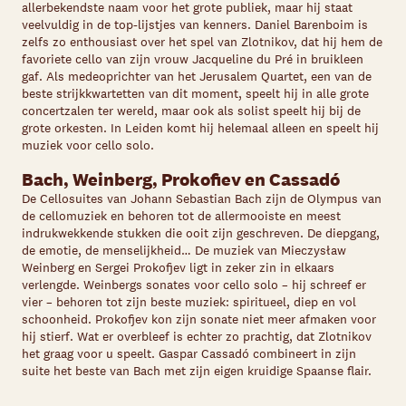
allerbekendste naam voor het grote publiek, maar hij staat
veelvuldig in de top-lijstjes van kenners. Daniel Barenboim is
zelfs zo enthousiast over het spel van Zlotnikov, dat hij hem de
favoriete cello van zijn vrouw Jacqueline du Pr
é
in bruikleen
gaf. Als medeoprichter van het Jerusalem Quartet, een van de
beste strijkkwartetten van dit moment, speelt hij in alle grote
concertzalen ter wereld, maar ook als solist speelt hij bij de
grote orkesten. In Leiden komt hij helemaal alleen en speelt hij
muziek voor cello solo.
Bach, Weinberg, Prokofiev en Cassad
ó
De Cellosuites van Johann Sebastian Bach zijn de Olympus van
de cellomuziek en behoren tot de allermooiste en meest
indrukwekkende stukken die ooit zijn geschreven. De diepgang,
de emotie, de menselijkheid… De muziek van Mieczysław
Weinberg en Sergei Prokofjev ligt in zeker zin in elkaars
verlengde. Weinbergs sonates voor cello solo – hij schreef er
vier – behoren tot zijn beste muziek: spiritueel, diep en vol
schoonheid. Prokofjev kon zijn sonate niet meer afmaken voor
hij stierf. Wat er overbleef is echter zo prachtig, dat Zlotnikov
het graag voor u speelt. Gaspar Cassadó combineert in zijn
suite het beste van Bach met zijn eigen kruidige Spaanse flair.