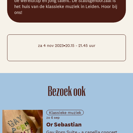
de wereldtop en jong talent. De Stadsgehoorzaal is
het huis van de klassieke muziek in Leiden. Hoor bij
ons!
•
za 4 nov 2023
20.15 - 21.45 uur
Bezoek ook
Klassieke muziek
zo 6 sep
Or Sebastian
Gay Porn Suite - a capella concert