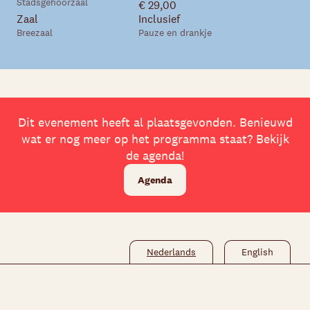
Stadsgehoorzaal
€ 29,00
Zaal
Inclusief
Breezaal
Pauze en drankje
Skip navigatie
Dit evenement heeft al plaatsgevonden. Benieuwd
wat er nog meer op het programma staat? Bekijk
de agenda!
Agenda
Nederlands
English