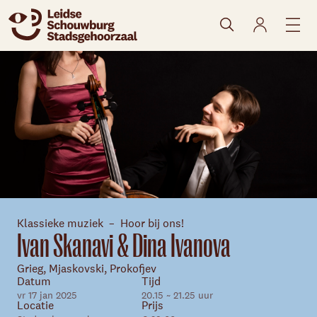
naar agenda
Klassieke muziek
Hoor bij ons!
Ivan Skanavi & Dina Ivanova
Grieg, Mjaskovski, Prokofjev
Datum
Tijd
vr 17 jan 2025
20.15 ~ 21.25 uur
Locatie
Prijs