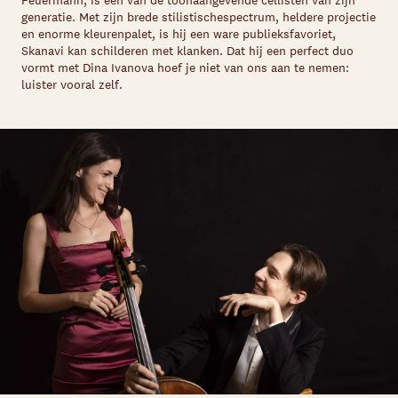
Feuermann, is een van de toonaangevende cellisten van zijn
generatie. Met zijn brede stilistischespectrum, heldere projectie
en enorme kleurenpalet, is hij een ware publieksfavoriet,
Skanavi kan schilderen met klanken. Dat hij een perfect duo
vormt met Dina Ivanova hoef je niet van ons aan te nemen:
luister vooral zelf.