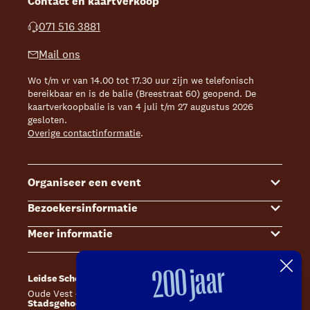
Contact en kaartverkoop
071 516 3881
Mail ons
Wo t/m vr van 14.00 tot 17.30 uur zijn we telefonisch
bereikbaar en is de balie (Breestraat 60) geopend. De
kaartverkoopbalie is van 4 juli t/m 27 augustus 2026
gesloten.
Overige contactinformatie
.
Organiseer een event
Bezoekersinformatie
Events
Meer informatie
Zalenoverzicht
Kaartverkoop
Contact Sales & Events
Bereikbaarheid
Over ons
200 jaar
Leidse Schouwburg
Café Caat
Offerte aanvragen
Toegankelijkheid
Steun ons
Oude Vest 43, 2312 XS Leiden
Catharinahof, 2311 CS Leiden
Stadsgehoorzaal Leiden
Huisregels en algemene voorwaarden
Technische informatie