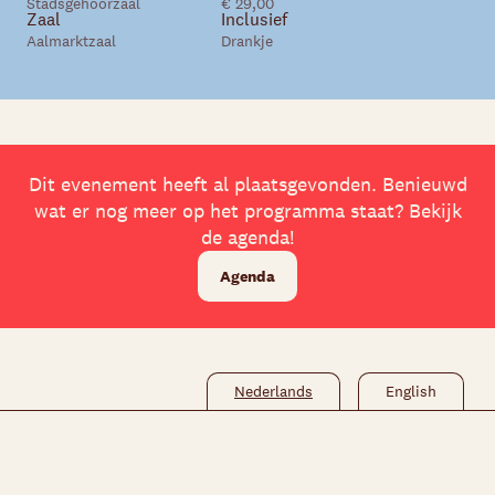
Stadsgehoorzaal
€ 29,00
Zaal
Inclusief
Aalmarktzaal
Drankje
Skip navigatie
Dit evenement heeft al plaatsgevonden. Benieuwd
wat er nog meer op het programma staat? Bekijk
de agenda!
Agenda
Nederlands
English