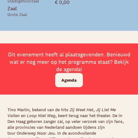
Stadsgehoorzaal
€ 0,00
Zaal
Grote Zaal
Dit evenement heeft al plaatsgevonden. Benieuwd
wat er nog meer op het programma staat? Bekijk
de agenda!
Agenda
Tino Martin, bekend van de hits
Zij Weet Het
,
Jij Liet Me
Vallen
en
Loop Niet Weg
, keert terug naar het theater. De in
Den Haag geboren zanger zal, op veler verzoek van zijn fans,
alle provincies van Nederland aandoen tijdens zijn
tour
Onderweg Naar Jou
. In de avondvullende