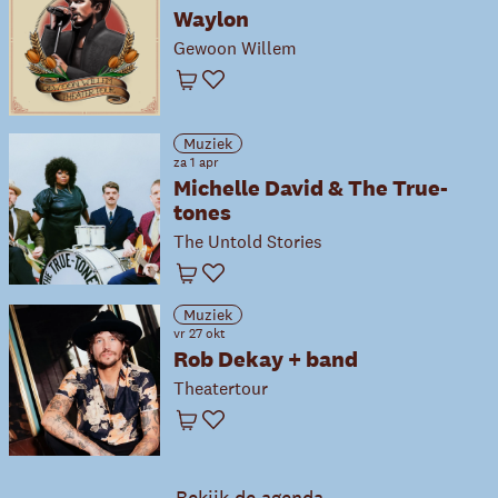
Waylon
Gewoon Willem
Winkelwagen
Favoriet
Muziek
za 1 apr
Michelle David & The True-
tones
The Untold Stories
Winkelwagen
Favoriet
Muziek
vr 27 okt
Rob Dekay + band
Theatertour
Winkelwagen
Favoriet
Bekijk de agenda