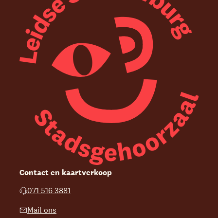
Contact en kaartverkoop
071 516 3881
Mail ons