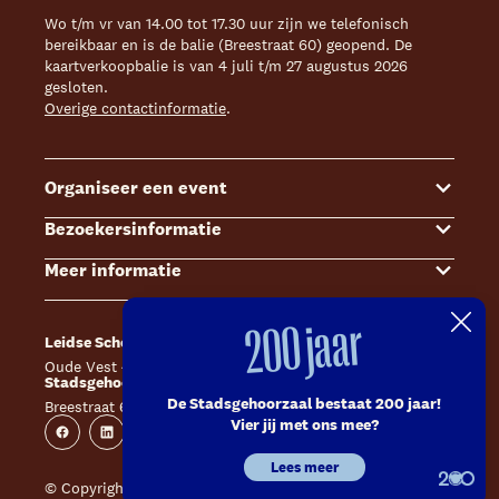
Wo t/m vr van 14.00 tot 17.30 uur zijn we telefonisch
bereikbaar en is de balie (Breestraat 60) geopend. De
kaartverkoopbalie is van 4 juli t/m 27 augustus 2026
gesloten.
Overige contactinformatie
.
Organiseer een event
Bezoekersinformatie
Events
Meer informatie
Zalenoverzicht
Kaartverkoop
Contact Sales & Events
Bereikbaarheid
Over ons
200 jaar
Leidse Schouwburg
Café Caat
Offerte aanvragen
Toegankelijkheid
Steun ons
Oude Vest 43, 2312 XS Leiden
Catharinahof, 2311 CS Leiden
Stadsgehoorzaal Leiden
Huisregels en algemene voorwaarden
Technische informatie
De Stadsgehoorzaal bestaat 200 jaar!
Breestraat 60, 2311 CS Leiden
Website
Instagram
Vier jij met ons mee?
Veelgestelde vragen
Vacatures
Facebook
Linkedin
Instagram
Youtube
Lees meer
Inschrijven nieuwsbrieven
Pers
© Copyright 2026 Leidse Schouwburg - Stadsgehoorzaal