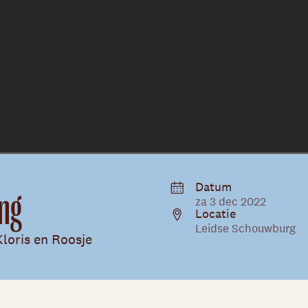
Datum
ing
za 3 dec 2022
Locatie
Leidse Schouwburg
Kloris en Roosje