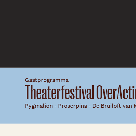
Gastprogramma
Theaterfestival OverAct
Pygmalion - Proserpina - De Bruiloft van 