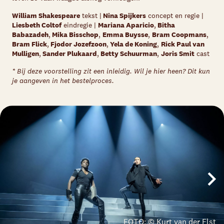
William Shakespeare
t
ekst |
Nina Spijkers
concept en regie |
Liesbeth Coltof
eindregie |
Mariana Aparicio
,
Bitha
Babazadeh
,
Mika Bisschop
,
Emma Buysse
,
Bram Coopmans
,
Bram Flick
,
Fjodor Jozefzoon
,
Yela de Koning
,
Rick Paul van
Mulligen
,
Sander Plukaard
,
Betty Schuurman
,
Joris Smit
cast
* Bij deze voorstelling zit een inleidig. Wil je hier heen? Dit kun
je aangeven in het bestelproces.
FOTO: © Kurt van der Elst