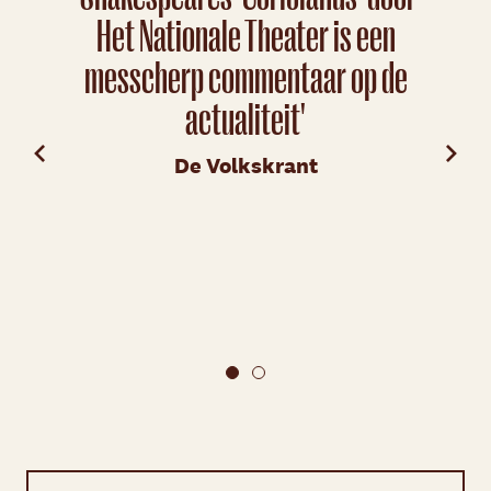
Het Nationale Theater is een
H
messcherp commentaar op de
we
actualiteit'
e
woed
De Volkskrant
het
ijze
la