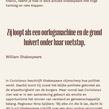
titelrol, neemt je mee in deze actuele Shakespeare met hoge
hartslag en rake klappen.
Zij loopt als een oorlogsmachine en de grond
huivert onder haar voetstap.
William Shakespeare
In
Coriolanus
beschrijft Shakespeare vlijmscherp hoe politiek
werkt. Daarbij toont hij zowel het lelijke politieke gekonkel als
de wispelturigheid van de burgers. Maar vooral laat
Coriolanus
zien wat er in een samenleving gebeurt als emotie en
opportunisme het winnen van verstand en gemeenschappelijk
belang. Regisseur Nina Spijkers: ‘
Bij elke zin die ik las, dacht ik:
dit is nú! Shakespeare schrijft over een door oorlog veroorzaakt