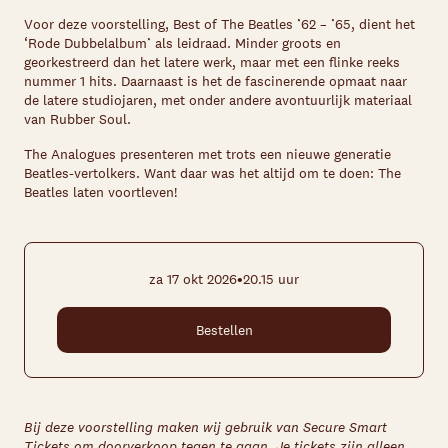
Voor deze voorstelling, Best of The Beatles ’62 – ’65, dient het
‘Rode Dubbelalbum’ als leidraad. Minder groots en
georkestreerd dan het latere werk, maar met een flinke reeks
nummer 1 hits. Daarnaast is het de fascinerende opmaat naar
de latere studiojaren, met onder andere avontuurlijk materiaal
van Rubber Soul.
The Analogues presenteren met trots een nieuwe generatie
Beatles-vertolkers. Want daar was het altijd om te doen: The
Beatles laten voortleven!
•
za 17 okt 2026
20.15 uur
Bestellen
Bij deze voorstelling maken wij gebruik van Secure Smart
Tickets om doorverkoop tegen te gaan. Je tickets zijn alleen