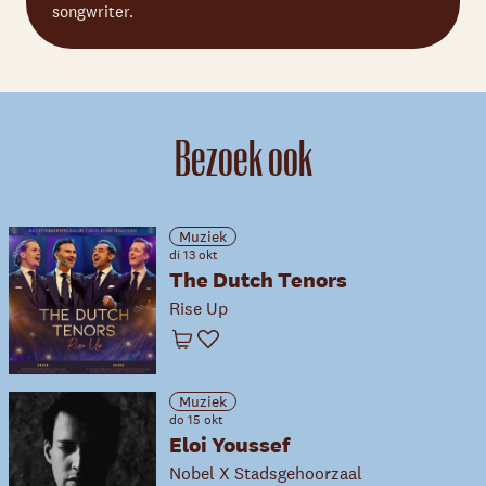
songwriter.
Bezoek ook
Muziek
di 13 okt
The Dutch Tenors
Rise Up
Winkelwagen
Favoriet
Muziek
do 15 okt
Eloi Youssef
Nobel X Stadsgehoorzaal