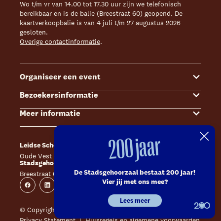
Wo t/m vr van 14.00 tot 17.30 uur zijn we telefonisch
bereikbaar en is de balie (Breestraat 60) geopend. De
kaartverkoopbalie is van 4 juli t/m 27 augustus 2026
gesloten.
Overige contactinformatie
.
Organiseer een event
Bezoekersinformatie
Events
Meer informatie
Zalenoverzicht
Kaartverkoop
Contact Sales & Events
Bereikbaarheid
Over ons
200 jaar
Leidse Schouwburg
Café Caat
Offerte aanvragen
Toegankelijkheid
Steun ons
Oude Vest 43, 2312 XS Leiden
Catharinahof, 2311 CS Leiden
Stadsgehoorzaal Leiden
Huisregels en algemene voorwaarden
Technische informatie
De Stadsgehoorzaal bestaat 200 jaar!
Breestraat 60, 2311 CS Leiden
Website
Instagram
Vier jij met ons mee?
Veelgestelde vragen
Vacatures
Facebook
Linkedin
Instagram
Youtube
Lees meer
Inschrijven nieuwsbrieven
Pers
© Copyright 2026 Leidse Schouwburg - Stadsgehoorzaal
Privacy Statement
Huisregels en algemene voorwaarden