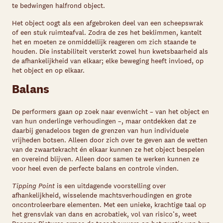
te bedwingen halfrond object.
Het object oogt als een afgebroken deel van een scheepswrak
of een stuk ruimteafval. Zodra de zes het beklimmen, kantelt
het en moeten ze onmiddellijk reageren om zich staande te
houden. Die instabiliteit versterkt zowel hun kwetsbaarheid als
de afhankelijkheid van elkaar; elke beweging heeft invloed, op
het object en op elkaar.
Balans
De performers gaan op zoek naar evenwicht – van het object en
van hun onderlinge verhoudingen –, maar ontdekken dat ze
daarbij genadeloos tegen de grenzen van hun individuele
vrijheden botsen. Alleen door zich over te geven aan de wetten
van de zwaartekracht én elkaar kunnen ze het object bespelen
en overeind blijven. Alleen door samen te werken kunnen ze
voor heel even de perfecte balans en controle vinden.
Tipping Point
is een uitdagende voorstelling over
afhankelijkheid, wisselende machtsverhoudingen en grote
oncontroleerbare elementen. Met een unieke, krachtige taal op
het grensvlak van dans en acrobatiek, vol van risico’s, weet