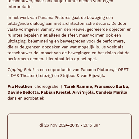
toeschouwer, maar ook altijd ruimte bieden voor eigen
interpretatie.
In het werk van Panama Pictures gaat de beweging een
uitdagende dialoog aan met architectonische decors. De door
vaste vormgever Sammy van den Heuvel gecreëerde objecten en
ruimtes bepalen niet alleen de sfeer, maar vormen ook een
uitdaging, belemmering en beweegreden voor de performers,
die er de grenzen opzoeken van wat mogelijk is. Je voelt als
toeschouwer de impact van de bewegingen en het risico dat de
performers nemen. Hier staat iets op het spel.
Tippi
ng Point
is een coproductie van Panama Pictures, LOFFT
– DAS Theater (Leipzig) en Strijbos & van Rijswijk.
Pia Meuthen
choreografie |
Tarek Rammo, Francesco Barba,
Davide Bellotta, Fabian Krestel, Arvi Yrjölä, Candela Murillo
dans en acrobatiek
•
di 26 nov 2024
20.15 - 21.15 uur