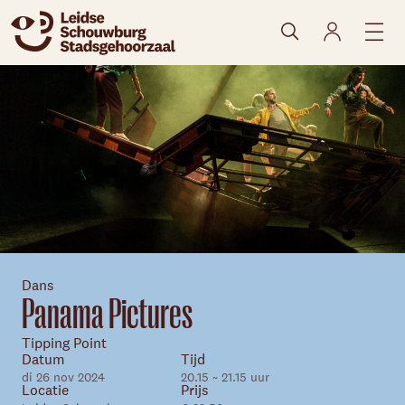
naar agenda
Dans
Panama Pictures
Tipping Point
Datum
Tijd
di 26 nov 2024
20.15 ~ 21.15 uur
Locatie
Prijs
Skip navigatie