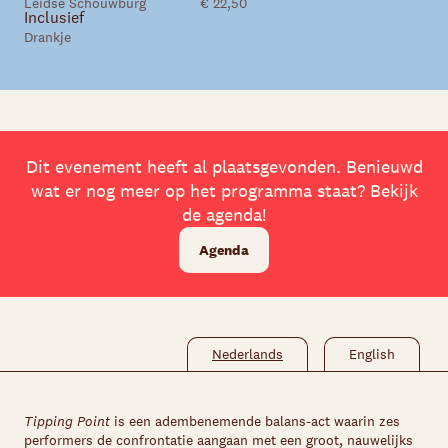
Leidse Schouwburg
€ 22,50
Inclusief
Drankje
Dit evenement heeft al plaatsgevonden. Benieuwd
wat er nog meer op het programma staat? Bekijk
de agenda!
Agenda
Nederlands
English
Tipping Point
is een adembenemende balans-act waarin zes
performers de confrontatie aangaan met een groot, nauwelijks