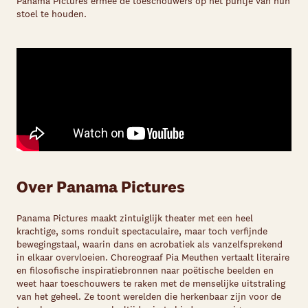
Panama Pictures ermee de toeschouwers op het puntje van hun
stoel te houden.
Over Panama Pictures
Panama Pictures maakt zintuiglijk theater met een heel
krachtige, soms ronduit spectaculaire, maar toch verfijnde
bewegingstaal, waarin dans en acrobatiek als vanzelfsprekend
in elkaar overvloeien. Choreograaf Pia Meuthen vertaalt literaire
en filosofische inspiratiebronnen naar poëtische beelden en
weet haar toeschouwers te raken met de menselijke uitstraling
van het geheel. Ze toont werelden die herkenbaar zijn voor de