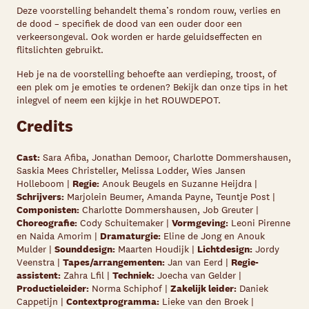
Deze voorstelling behandelt thema’s rondom rouw, verlies en
de dood – specifiek de dood van een ouder door een
verkeersongeval. Ook worden er harde geluidseffecten en
flitslichten gebruikt.
Heb je na de voorstelling behoefte aan verdieping, troost, of
een plek om je
emoties te ordenen? Bekijk dan onze tips in het
inlegvel of neem een kijkje in
het ROUWDEPOT.
Credits
Cast:
Sara Afiba, Jonathan Demoor, Charlotte Dommershausen,
Saskia Mees Christeller, Melissa Lodder, Wies Jansen
Holleboom |
Regie:
Anouk Beugels en Suzanne Heijdra |
Schrijvers:
Marjolein Beumer, Amanda Payne, Teuntje Post |
Componisten:
Charlotte Dommershausen, Job Greuter |
Choreografie:
Cody Schuitemaker |
Vormgeving:
Leoni Pirenne
en Naida Amorim |
Dramaturgie:
Eline de Jong en Anouk
Mulder |
Sounddesign:
Maarten Houdijk |
Lichtdesign:
Jordy
Veenstra |
Tapes/arrangementen:
Jan van Eerd |
Regie-
assistent:
Zahra Lfil |
Techniek:
Joecha van Gelder |
Productieleider:
Norma Schiphof |
Zakelijk leider:
Daniek
Cappetijn |
Contextprogramma:
Lieke van den Broek |