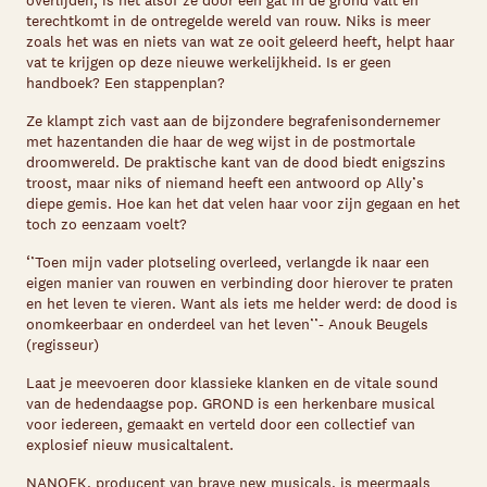
overlijden, is het alsof ze door een gat in de grond valt en
terechtkomt in de ontregelde wereld van rouw. Niks is meer
zoals het was en niets van wat ze ooit geleerd heeft, helpt haar
vat te krijgen op deze nieuwe werkelijkheid. Is er geen
handboek? Een stappenplan?
Ze klampt zich vast aan de bijzondere begrafenisondernemer
met hazentanden die haar de weg wijst in de postmortale
droomwereld. De praktische kant van de dood biedt enigszins
troost, maar niks of niemand heeft een antwoord op Ally’s
diepe gemis. Hoe kan het dat velen haar voor zijn gegaan en het
toch zo eenzaam voelt?
‘’Toen mijn vader plotseling overleed, verlangde ik naar een
eigen manier van rouwen en verbinding door hierover te praten
en het leven te vieren. Want als iets me helder werd: de dood is
onomkeerbaar en onderdeel van het leven’’- Anouk Beugels
(regisseur)
Laat je meevoeren door klassieke klanken en de vitale sound
van de hedendaagse pop. GROND is een herkenbare musical
voor iedereen, gemaakt en verteld door een collectief van
explosief nieuw musicaltalent.
NANOEK, producent van brave new musicals, is meermaals