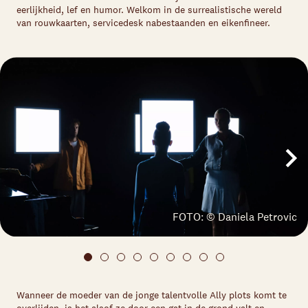
eerlijkheid, lef en humor. Welkom in de surrealistische wereld
van rouwkaarten, servicedesk nabestaanden en eikenfineer.
FOTO: © Daniela Petrovic
Wanneer de moeder van de jonge talentvolle Ally plots komt te