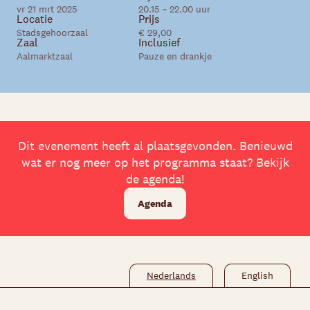
vr 21 mrt 2025
20.15 ~ 22.00 uur
Locatie
Prijs
Skip navigatie
Stadsgehoorzaal
€ 29,00
Zaal
Inclusief
Aalmarktzaal
Pauze en drankje
Dit evenement heeft al plaatsgevonden. Benieuwd
wat er nog meer op het programma staat? Bekijk
de agenda!
Agenda
Nederlands
English