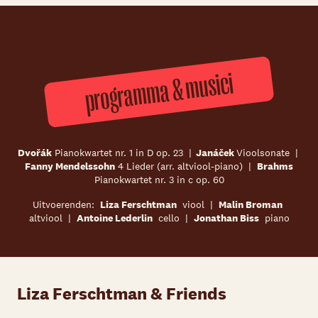
programma & musici
Dvořák
Pianokwartet nr. 1 in D op. 23 |
Janáček
Vioolsonate |
Fanny Mendelssohn
4 Lieder (arr. altviool-piano) |
Brahms
Pianokwartet nr. 3 in c op. 60
Uitvoerenden:
Liza Ferschtman
viool
|
Malin Broman
altviool
|
Antoine Lederlin
cello
|
Jonathan Biss
piano
Liza Ferschtman & Friends