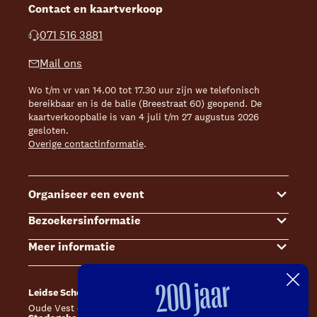
Contact en kaartverkoop
071 516 3881
Mail ons
Wo t/m vr van 14.00 tot 17.30 uur zijn we telefonisch
bereikbaar en is de balie (Breestraat 60) geopend. De
kaartverkoopbalie is van 4 juli t/m 27 augustus 2026
gesloten.
Overige contactinformatie
.
Organiseer een event
Bezoekersinformatie
Events
Meer informatie
Zalenoverzicht
Kaartverkoop
Contact Sales & Events
Bereikbaarheid
Over ons
200 jaar
Leidse Schouwburg
Café Caat
Offerte aanvragen
Toegankelijkheid
Steun ons
Oude Vest 43, 2312 XS Leiden
Catharinahof, 2311 CS Leiden