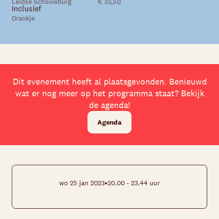
Leidse Schouwburg
€ 33,50
Inclusief
Drankje
Dit evenement heeft al plaatsgevonden. Benieuwd
wat er nog meer op het programma staat? Bekijk
de agenda!
Agenda
•
wo 25 jan 2023
20.00 - 23.44 uur