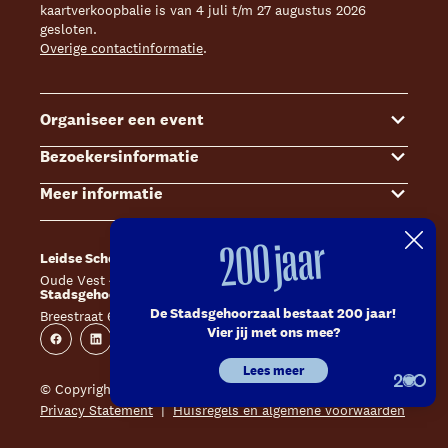
kaartverkoopbalie is van 4 juli t/m 27 augustus 2026
gesloten.
Overige contactinformatie
.
Organiseer een event
Bezoekersinformatie
Events
Meer informatie
Zalenoverzicht
Kaartverkoop
Contact Sales & Events
Bereikbaarheid
Over ons
200 jaar
Leidse Schouwburg
Café Caat
Offerte aanvragen
Toegankelijkheid
Steun ons
Oude Vest 43, 2312 XS Leiden
Catharinahof, 2311 CS Leiden
Stadsgehoorzaal Leiden
Huisregels en algemene voorwaarden
Technische informatie
De Stadsgehoorzaal bestaat 200 jaar!
Breestraat 60, 2311 CS Leiden
Website
Instagram
Vier jij met ons mee?
Veelgestelde vragen
Vacatures
Facebook
Linkedin
Instagram
Youtube
Lees meer
Inschrijven nieuwsbrieven
Pers
© Copyright 2026 Leidse Schouwburg - Stadsgehoorzaal
Privacy Statement
Huisregels en algemene voorwaarden
Contact