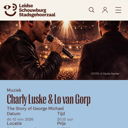
naar agenda
FOTO: © Carla Gorter
Muziek
Charly Luske & Lo van Gorp
The Story of George Michael
Datum
Tijd
Skip navigatie
do 12 nov 2026
20.15 uur
Locatie
Prijs