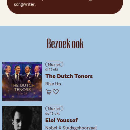
songwriter.
Bezoek ook
Muziek
di 13 okt
The Dutch Tenors
Rise Up
Winkelwagen
Favoriet
Muziek
do 15 okt
Eloi Youssef
Nobel X Stadsgehoorzaal