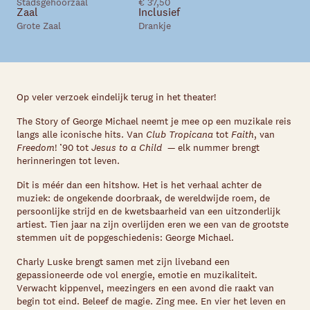
Stadsgehoorzaal
€ 37,50
Zaal
Inclusief
Grote Zaal
Drankje
Op veler verzoek eindelijk terug in het theater!
The Story of George Michael neemt je mee op een muzikale reis
langs alle iconische hits. Van
Club Tropicana
tot
Faith
, van
Freedom
! ’90 tot
Jesus to a Child
— elk nummer brengt
herinneringen tot leven.
Dit is méér dan een hitshow. Het is het verhaal achter de
muziek: de ongekende doorbraak, de wereldwijde roem, de
persoonlijke strijd en de kwetsbaarheid van een uitzonderlijk
artiest. Tien jaar na zijn overlijden eren we een van de grootste
stemmen uit de popgeschiedenis: George Michael.
Charly Luske brengt samen met zijn liveband een
gepassioneerde ode vol energie, emotie en muzikaliteit.
Verwacht kippenvel, meezingers en een avond die raakt van
begin tot eind. Beleef de magie. Zing mee. En vier het leven en