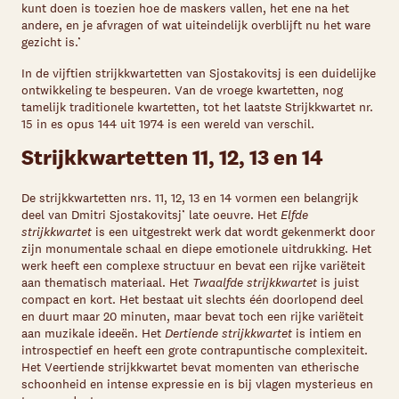
kunt doen is toezien hoe de maskers vallen, het ene na het
andere, en je afvragen of wat uiteindelijk overblijft nu het ware
gezicht is.’
In de vijftien strijkkwartetten van Sjostakovitsj is een duidelijke
ontwikkeling te bespeuren. Van de vroege kwartetten, nog
tamelijk traditionele kwartetten, tot het laatste Strijkkwartet nr.
15 in es opus 144 uit 1974 is een wereld van verschil.
Strijkkwartetten 11, 12, 13 en 14
De strijkkwartetten nrs. 11, 12, 13 en 14 vormen een belangrijk
deel van Dmitri Sjostakovitsj’ late oeuvre. Het
Elfde
strijkkwartet
is een uitgestrekt werk dat wordt gekenmerkt door
zijn monumentale schaal en diepe emotionele uitdrukking. Het
werk heeft een complexe structuur en bevat een rijke variëteit
aan thematisch materiaal. Het
Twaalfde strijkkwartet
is juist
compact en kort. Het bestaat uit slechts één doorlopend deel
en duurt maar 20 minuten, maar bevat toch een rijke variëteit
aan muzikale ideeën. Het
Dertiende strijkkwartet
is intiem en
introspectief en heeft een grote contrapuntische complexiteit.
Het Veertiende strijkkwartet bevat momenten van etherische
schoonheid en intense expressie en is bij vlagen mysterieus en