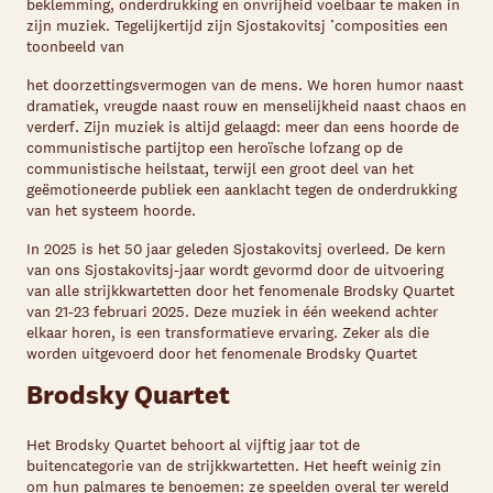
beklemming, onderdrukking en onvrijheid voelbaar te maken in
zijn muziek. Tegelijkertijd zijn Sjostakovitsj ’composities een
toonbeeld van
het doorzettingsvermogen van de mens. We horen humor naast
dramatiek, vreugde naast rouw en menselijkheid naast chaos en
verderf. Zijn muziek is altijd gelaagd: meer dan eens hoorde de
communistische partijtop een heroïsche lofzang op de
communistische heilstaat, terwijl een groot deel van het
geëmotioneerde publiek een aanklacht tegen de onderdrukking
van het systeem hoorde.
In 2025 is het 50 jaar geleden Sjostakovitsj overleed. De kern
van ons Sjostakovitsj-jaar wordt gevormd door de uitvoering
van alle strijkkwartetten door het fenomenale Brodsky Quartet
van 21-23 februari 2025. Deze muziek in één weekend achter
elkaar horen, is een transformatieve ervaring. Zeker als die
worden uitgevoerd door het fenomenale Brodsky Quartet
Brodsky Quartet
Het Brodsky Quartet behoort al vijftig jaar tot de
buitencategorie van de strijkkwartetten. Het heeft weinig zin
om hun palmares te benoemen: ze speelden overal ter wereld