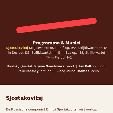
Programma & Musici
Sjostakovitsj
Strijkkwartet nr. 11 in f op. 122, Strijkkwartet nr. 12
in Des op. 133, Strijkkwartet nr. 13 in Bes op. 138, Strijkkwartet
nr. 14 in Fis op. 142
Brodsky Quartet:
Krysia Osostowicz
viool |
Ian Belton
viool
|
Paul Cassidy
altviool |
Jacqueline Thomas
cello
Sjostakovitsj
De Russische componist Dmitri Sjostakovitsj wist oorlog,