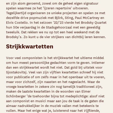
en zijn alom geroemd, zowel om de geheel eigen signatuur
spelen waarmee ze het ‘ijzeren repertoire’ uitvoeren.
Tegelijkertijd organiseren ze unieke projecten en spelen ze met
dezelfde drive popmuziek met Björk, Sting, Paul McCartney en
Elvis Costello. In het seizoen ’22/’23 vierde het Brodsky Quartet
hun 50e verjaardag in de Stadsgehoorzaal met een geweldig
tweeluik. Dat rekken we nu op tot een heel weekend met de
Brodsky’s. Zo kunt u de vier strijkers van dichtbij leren kennen.
Strijkkwartetten
Voor veel componisten is het strijkkwartet het ultieme middel
om hun meest persoonlijke gedachten vorm te geven. Intiemer
dan een strijkkwartet wordt het niet. Dat gold bij uitstek voor
Sjostakovitsj. Veel van zijn vijftien kwartetten schreef hij niet
voor publicatie of om zelfs maar in het openbaar uit te voeren,
maar voor zichzelf, zijn naasten en het nageslacht. Waar de
vroege kwartetten in zekere zin nog tamelijk traditioneel zijn,
maken de laatste kwartetten in de woorden van Elmer
Schönberger ‘de toehoorder bijna tot medeplichtige: alsof niet
aan componist en musici maar aan jou de taak is de gaten die
almaar nadrukkelijker in de muziek vallen met betekenis te
vullen. Maar het enige wat je, luisterend naar het
Vijftiende
,