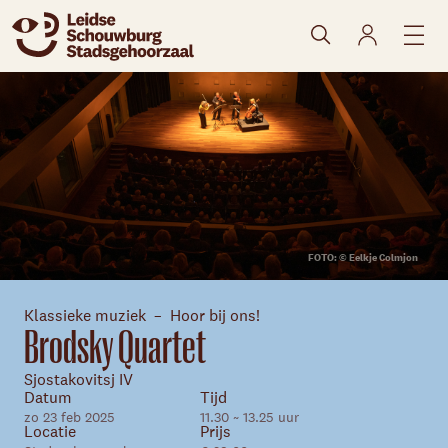
naar agenda
FOTO: © Eelkje Colmjon
Klassieke muziek
Hoor bij ons!
Brodsky Quartet
Sjostakovitsj IV
Datum
Tijd
zo 23 feb 2025
11.30 ~ 13.25 uur
Locatie
Prijs