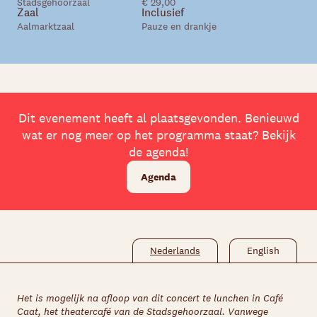
Stadsgehoorzaal
€ 29,00
Zaal
Inclusief
Aalmarktzaal
Pauze en drankje
Skip navigatie
Dit evenement heeft al plaatsgevonden. Benieuwd
wat er nog meer op het programma staat? Bekijk
de agenda!
Agenda
Nederlands
English
Het is mogelijk na afloop van dit concert te lunchen in Café
Caat, het theatercafé van de Stadsgehoorzaal. Vanwege