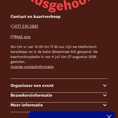
Contact en kaartverkoop
071 516 3881
Mail ons
Wo t/m vr van 14.00 tot 17.30 uur zijn we telefonisch
bereikbaar en is de balie (Breestraat 60) geopend. De
kaartverkoopbalie is van 4 juli t/m 27 augustus 2026
gesloten.
Overige contactinformatie
.
Organiseer een event
Bezoekersinformatie
Events
Meer informatie
Zalenoverzicht
Kaartverkoop
Contact Sales & Events
Bereikbaarheid
Over ons