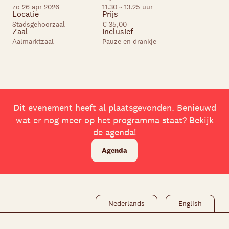
zo 26 apr 2026
11.30 ~ 13.25 uur
Locatie
Prijs
Skip navigatie
Stadsgehoorzaal
€ 35,00
Zaal
Inclusief
Aalmarktzaal
Pauze en drankje
Dit evenement heeft al plaatsgevonden. Benieuwd
wat er nog meer op het programma staat? Bekijk
de agenda!
Agenda
Nederlands
English