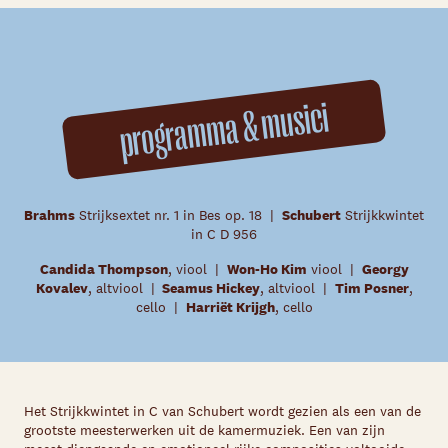
programma & musici
Brahms
Strijksextet nr. 1 in Bes op. 18 |
Schubert
Strijkkwintet
in C D 956
Candida Thompson
, viool |
Won-Ho Kim
viool |
Georgy
Kovalev
, altviool |
Seamus Hickey
, altviool |
Tim Posner
,
cello |
Harriët Krijgh
, cello
Het Strijkkwintet in C van Schubert wordt gezien als een van de
grootste meesterwerken uit de kamermuziek. Een van zijn