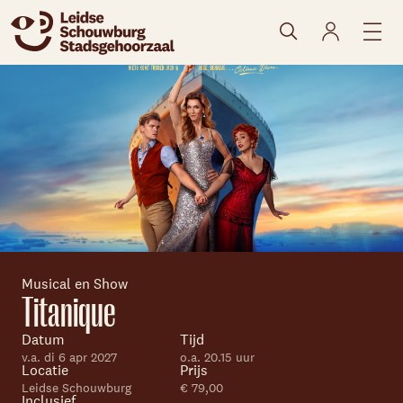
naar agenda
Musical en Show
Titanique
Datum
Tijd
v.a. di 6 apr 2027
o.a. 20.15 uur
Locatie
Prijs
Leidse Schouwburg
€ 79,00
Inclusief