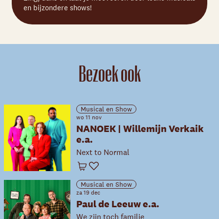
en bijzondere shows!
Bezoek ook
Musical en Show
wo 11 nov
NANOEK | Willemijn Verkaik
e.a.
Next to Normal
Winkelwagen
Favoriet
Musical en Show
za 19 dec
Paul de Leeuw e.a.
We zijn toch familie