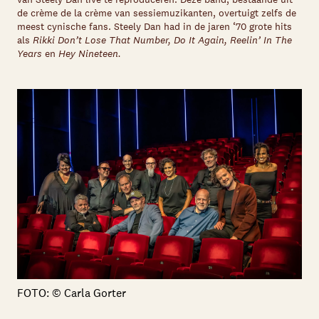
de crème de la crème van sessiemuzikanten, overtuigt zelfs de
meest cynische fans. Steely Dan had in de jaren ‘70 grote hits
als
Rikki Don’t Lose That Number, Do It Again, Reelin’ In The
Years
en
Hey Nineteen.
FOTO: © Carla Gorter