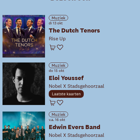
Muziek
di 13 okt
The Dutch Tenors
Rise Up
Winkelwagen
Favoriet
Muziek
do 15 okt
Eloi Youssef
Nobel X Stadsgehoorzaal
Laatste kaarten
Winkelwagen
Favoriet
Muziek
v.a. 16 okt
Edwin Evers Band
Nobel X Stadsgehoorzaal