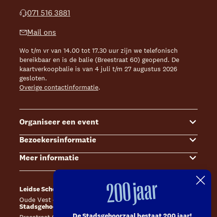
071 516 3881
Mail ons
Wo t/m vr van 14.00 tot 17.30 uur zijn we telefonisch
bereikbaar en is de balie (Breestraat 60) geopend. De
kaartverkoopbalie is van 4 juli t/m 27 augustus 2026
gesloten.
Overige contactinformatie
.
Organiseer een event
Bezoekersinformatie
Events
Meer informatie
Zalenoverzicht
Kaartverkoop
Contact Sales & Events
Bereikbaarheid
Over ons
200 jaar
Leidse Schouwburg
Café Caat
Offerte aanvragen
Toegankelijkheid
Steun ons
Oude Vest 43, 2312 XS Leiden
Catharinahof, 2311 CS Leiden
Stadsgehoorzaal Leiden
Huisregels en algemene voorwaarden
Technische informatie
De Stadsgehoorzaal bestaat 200 jaar!
Breestraat 60, 2311 CS Leiden