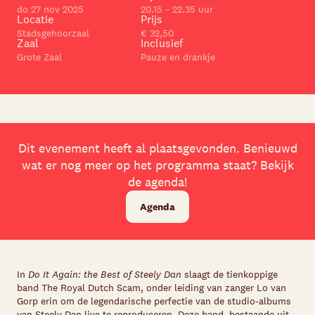
do 27 nov 2025
20.15 ~ 22.35 uur
Locatie
Prijs
Stadsgehoorzaal
€ 32,50
Zaal
Inclusief
Grote Zaal
Pauze en drankje
Dit evenement heeft al plaatsgevonden. Benieuwd
wat er nog meer op het programma staat? Bekijk
de agenda!
Agenda
In
Do It Again: the Best of Steely Dan
slaagt de tienkoppige
band The Royal Dutch Scam, onder leiding van zanger Lo van
Gorp erin om de legendarische perfectie van de studio-albums
van Steely Dan live te reproduceren. Deze band, bestaande uit