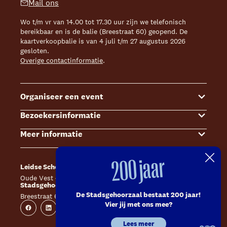
Mail ons
Wo t/m vr van 14.00 tot 17.30 uur zijn we telefonisch
bereikbaar en is de balie (Breestraat 60) geopend. De
kaartverkoopbalie is van 4 juli t/m 27 augustus 2026
gesloten.
Overige contactinformatie
.
Organiseer een event
Bezoekersinformatie
Events
Meer informatie
Zalenoverzicht
Kaartverkoop
Contact Sales & Events
Bereikbaarheid
Over ons
200 jaar
Leidse Schouwburg
Café Caat
Offerte aanvragen
Toegankelijkheid
Steun ons
Oude Vest 43, 2312 XS Leiden
Catharinahof, 2311 CS Leiden
Stadsgehoorzaal Leiden
Huisregels en algemene voorwaarden
Technische informatie
De Stadsgehoorzaal bestaat 200 jaar!
Breestraat 60, 2311 CS Leiden
Website
Instagram
Vier jij met ons mee?
Veelgestelde vragen
Vacatures
Facebook
Linkedin
Instagram
Youtube
Lees meer