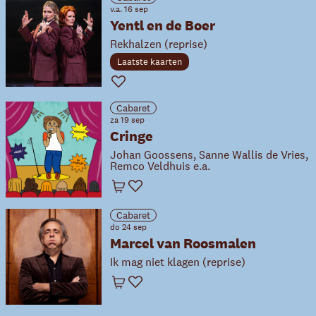
v.a. 16 sep
Yentl en de Boer
Rekhalzen (reprise)
Laatste kaarten
Favoriet
Cabaret
za 19 sep
Cringe
Johan Goossens, Sanne Wallis de Vries,
Remco Veldhuis e.a.
Winkelwagen
Favoriet
Cabaret
do 24 sep
Marcel van Roosmalen
Ik mag niet klagen (reprise)
Winkelwagen
Favoriet