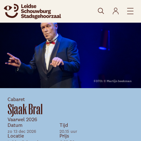
naar agenda
FOTO: © Martijn beekman
Cabaret
Sjaak Bral
Vaarwel 2026
Skip navigatie
Datum
Tijd
zo 13 dec 2026
20.15 uur
Locatie
Prijs