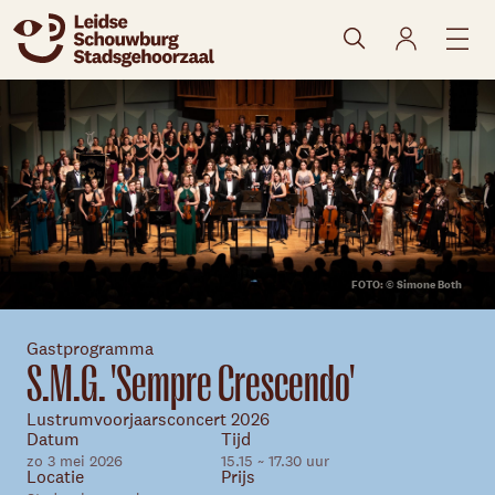
naar agenda
FOTO: © Simone Both
Gastprogramma
S.M.G. 'Sempre Crescendo'
Lustrumvoorjaarsconcert 2026
Datum
Tijd
Skip navigatie
zo 3 mei 2026
15.15 ~ 17.30 uur
Locatie
Prijs