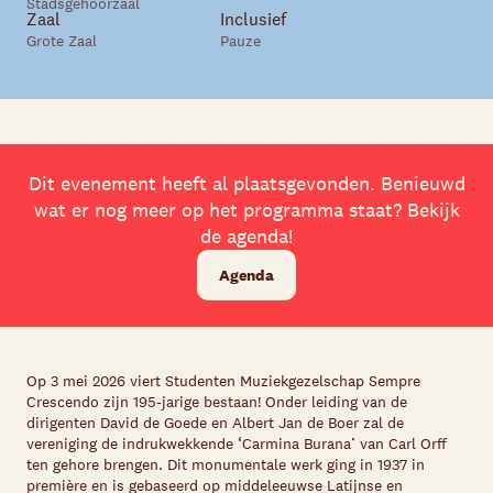
Stadsgehoorzaal
Zaal
Inclusief
Grote Zaal
Pauze
Dit evenement heeft al plaatsgevonden. Benieuwd
wat er nog meer op het programma staat? Bekijk
de agenda!
Agenda
Op 3 mei 2026 viert Studenten Muziekgezelschap Sempre
Crescendo zijn 195-jarige bestaan! Onder leiding van de
dirigenten David de Goede en Albert Jan de Boer zal de
vereniging de indrukwekkende ‘Carmina Burana’ van Carl Orff
ten gehore brengen. Dit monumentale werk ging in 1937 in
première en is gebaseerd op middeleeuwse Latijnse en