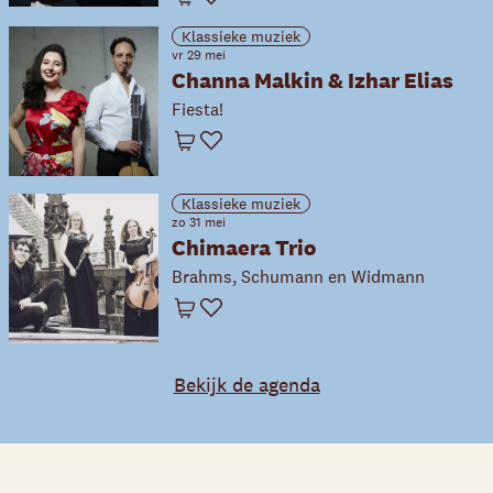
Winkelwagen
Favoriet
Klassieke muziek
vr 29 mei
Channa Malkin & Izhar Elias
Fiesta!
Winkelwagen
Favoriet
Klassieke muziek
zo 31 mei
Chimaera Trio
Brahms, Schumann en Widmann
Winkelwagen
Favoriet
Bekijk de agenda