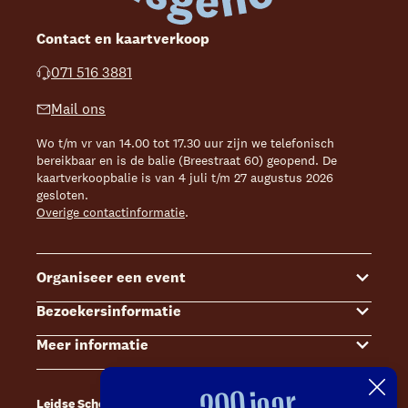
Contact en kaartverkoop
071 516 3881
Mail ons
Wo t/m vr van 14.00 tot 17.30 uur zijn we telefonisch
bereikbaar en is de balie (Breestraat 60) geopend. De
kaartverkoopbalie is van 4 juli t/m 27 augustus 2026
gesloten.
Overige contactinformatie
.
Organiseer een event
Bezoekersinformatie
Events
Meer informatie
Zalenoverzicht
Kaartverkoop
Contact Sales & Events
Bereikbaarheid
Over ons
Leidse Schouwburg
Café Caat