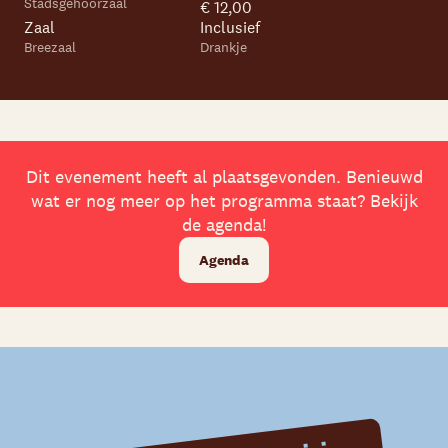
Stadsgehoorzaal
€ 12,00
Zaal
Inclusief
Skip navigatie
Breezaal
Drankje
Dit evenement heeft al plaatsgevonden. Benieuwd
wat er nog meer op het programma staat? Bekijk
de agenda!
Agenda