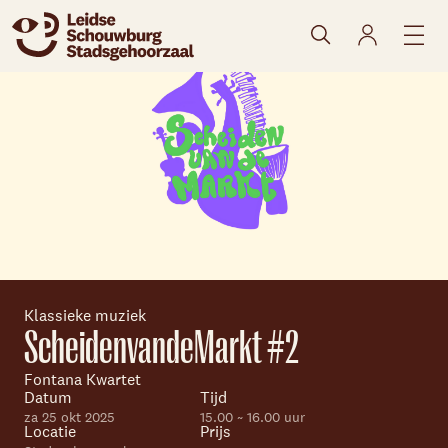
naar agenda
Klassieke muziek
ScheidenvandeMarkt #2
Fontana Kwartet
Datum
Tijd
za 25 okt 2025
15.00 ~ 16.00 uur
Locatie
Prijs