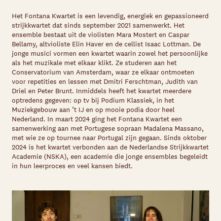
Het Fontana Kwartet is een levendig, energiek en gepassioneerd
strijkkwartet dat sinds september 2021 samenwerkt. Het
ensemble bestaat uit de violisten Mara Mostert en Caspar
Bellamy, altvioliste Elin Haver en de cellist Isaac Lottman. De
jonge musici vormen een kwartet waarin zowel het persoonlijke
als het muzikale met elkaar klikt. Ze studeren aan het
Conservatorium van Amsterdam, waar ze elkaar ontmoeten
voor repetities en lessen met Dmitri Ferschtman, Judith van
Driel en Peter Brunt. Inmiddels heeft het kwartet meerdere
optredens gegeven: op tv bij Podium Klassiek, in het
Muziekgebouw aan ‘t IJ en op mooie podia door heel
Nederland. In maart 2024 ging het Fontana Kwartet een
samenwerking aan met Portugese sopraan Madalena Massano,
met wie ze op tournee naar Portugal zijn gegaan. Sinds oktober
2024 is het kwartet verbonden aan de Nederlandse Strijkkwartet
Academie (NSKA), een academie die jonge ensembles begeleidt
in hun leerproces en veel kansen biedt.