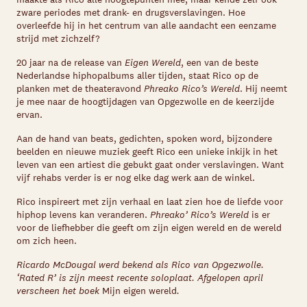
zware periodes met drank- en drugsverslavingen. Hoe
overleefde hij in het centrum van alle aandacht een eenzame
strijd met zichzelf?
20 jaar na de release van
Eigen Wereld
, een van de beste
Nederlandse hiphopalbums aller tijden, staat Rico op de
planken met de theateravond
Phreako Rico’s Wereld
. Hij neemt
je mee naar de hoogtijdagen van Opgezwolle en de keerzijde
ervan.
Aan de hand van beats, gedichten, spoken word, bijzondere
beelden en nieuwe muziek geeft Rico een unieke inkijk in het
leven van een artiest die gebukt gaat onder verslavingen. Want
vijf rehabs verder is er nog elke dag werk aan de winkel.
Rico inspireert met zijn verhaal en laat zien hoe de liefde voor
hiphop levens kan veranderen.
Phreako’ Rico’s Wereld
is er
voor de liefhebber die geeft om zijn eigen wereld en de wereld
om zich heen.
Ricardo McDougal werd bekend als Rico van Opgezwolle.
‘Rated R’ is zijn meest recente soloplaat. Afgelopen april
verscheen het boek
Mijn eigen wereld
.