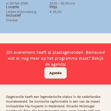
vr 20 feb 2026
20.15 ~ 22.00 uur
Locatie
Prijs
Leidse Schouwburg
€ 28,50
Inclusief
Drankje
Dit evenement heeft al plaatsgevonden. Benieuwd
wat er nog meer op het programma staat? Bekijk
de agenda!
Agenda
Opgezwolle heeft een legendarische status in de vaderlandse
muziekwereld. De iconische rapformatie is een van de meest
invloedrijke hip-hopacts in Nederland. Ricardo McDougal
maakte als Rico alle hoogtepunten mee, maar kende zelf ook