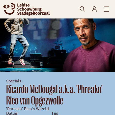
naar agenda
Specials
Ricardo McDougal a.k.a. 'Phreako'
Skip navigatie
Rico van Opgezwolle
‘Phreako’ Rico's Wereld
Datum
Tijd