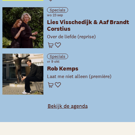
Favoriet
Specials
wo 23 sep
Lies Visschedijk & Aaf Brandt
Corstius
Over de liefde (reprise)
Winkelwagen
Favoriet
Specials
vr 9 okt
Rob Kemps
Laat me niet alleen (première)
Winkelwagen
Favoriet
Bekijk de agenda