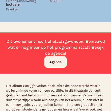
Leidse Schouwburg
€ 30,00
Inclusief
Drankje
Dit evenement heeft al plaatsgevonden. Benieuwd
wat er nog meer op het programma staat? Bekijk
de agenda!
Agenda
Het album
Partijtje
verbeeldt de afbrokkelende wereld waarin
we leven in de vorm van een partijtje. In dit theatrale concert
geeft de band het album nog een extra dimensie. Verwacht een
duister partijtje waarin alle songs van het album, al dan niet in
een nieuw jasje, voorbij zullen komen. Er is een grabbelton, er
wordt een stoelendans gehouden en helaas zal Yvo er ook wel