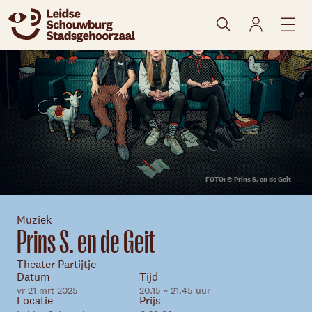
naar agenda
FOTO: © Prins S. en de Geit
Muziek
Prins S. en de Geit
Theater Partijtje
Skip navigatie
Datum
Tijd
vr 21 mrt 2025
20.15 ~ 21.45 uur
Locatie
Prijs