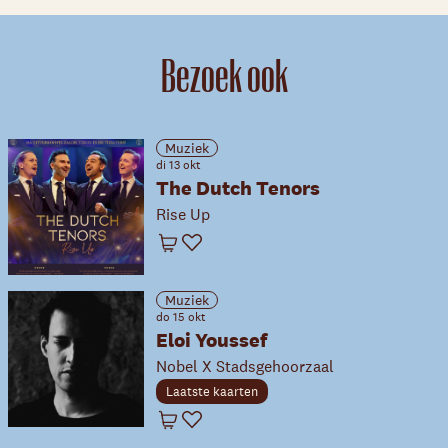
Bezoek ook
Muziek
di 13 okt
The Dutch Tenors
Rise Up
Winkelwagen
Favoriet
Muziek
do 15 okt
Eloi Youssef
Nobel X Stadsgehoorzaal
Laatste kaarten
Winkelwagen
Favoriet