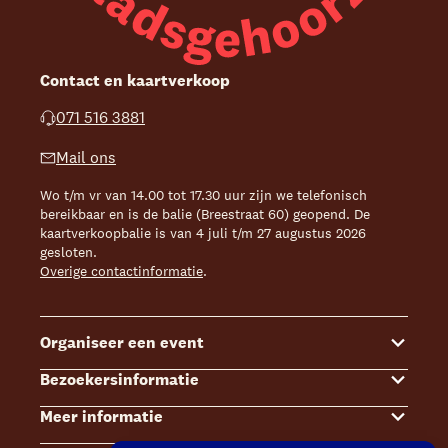
Contact en kaartverkoop
071 516 3881
Mail ons
Wo t/m vr van 14.00 tot 17.30 uur zijn we telefonisch
bereikbaar en is de balie (Breestraat 60) geopend. De
kaartverkoopbalie is van 4 juli t/m 27 augustus 2026
gesloten.
Overige contactinformatie
.
Organiseer een event
Bezoekersinformatie
Events
Meer informatie
Zalenoverzicht
Kaartverkoop