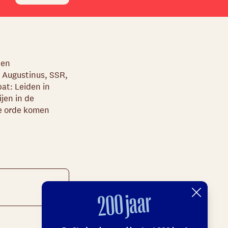
ven
 Augustinus, SSR,
at: Leiden in
jen in de
de orde komen
200 jaar