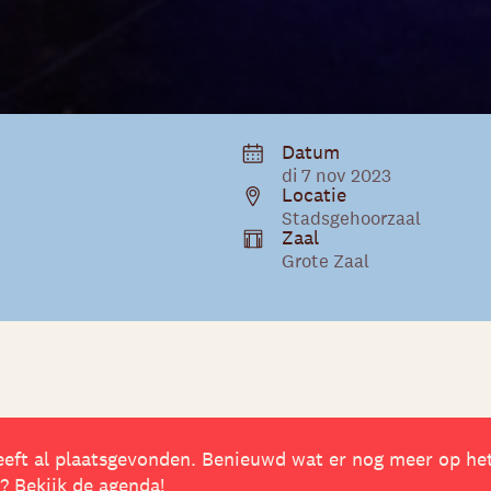
Datum
di 7 nov 2023
Locatie
Stadsgehoorzaal
Zaal
Grote Zaal
eft al plaatsgevonden. Benieuwd wat er nog meer op he
 Bekijk de agenda!