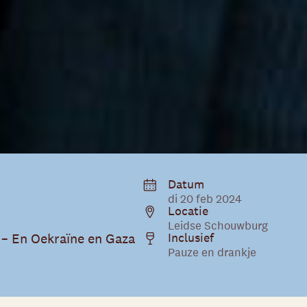
Datum
di 20 feb 2024
Locatie
Leidse Schouwburg
 – En Oekraïne en Gaza
Inclusief
Pauze en drankje