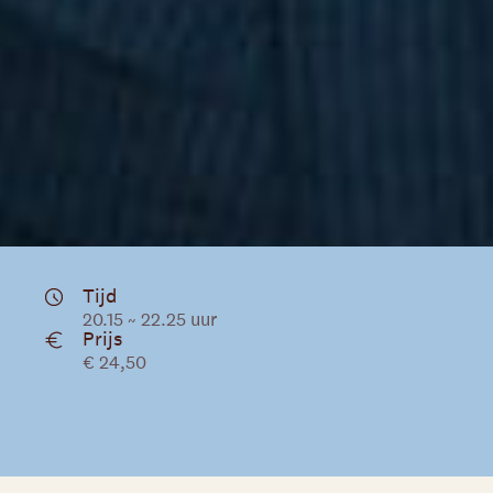
Tijd
20.15 ~ 22.25 uur
Prijs
€ 24,50