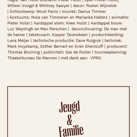
Willem Voogd & Whitney Sawyer |
decor
: Ruben Wijnstok
|
lichtontwerp
: Wout Panis |
muziek
: Darius Timmer
|
kostuums
: Nola van Timmeren en Marianka Halters |
animatie
:
Pieter Hulst |
Aardappel stem
: Kees Hulst |
Aardappel bouw
:
Luc Weytingh en Max Perschen |
decoruitvoering
: De man met
de hamer |
tekstcoach
: Kasper Tarenskeen |
productieleiding
:
Lena Meijer
|
technische productie
: Dave Ruigrok |
techniek
:
Mark Huyskamp, Esther Bernart en Sven Shevtzoff |
producent
:
Thomas Bruining |
publiciteit
: Sas de Ruiter |
tourneeplanning
:
Theaterbureau De Mannen |
met dank aan
: VPRO