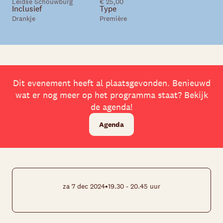
Leidse Schouwburg
€ 25,00
Inclusief
Type
Drankje
Première
Dit evenement heeft al plaatsgevonden. Benieuwd
wat er nog meer op het programma staat? Bekijk
de agenda!
Agenda
•
za 7 dec 2024
19.30 - 20.45 uur