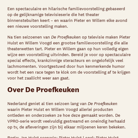
Een spectaculaire en hilarische familievoorstelling gebaseerd
op de gelijknamige televisieserie die het theater
binnenstebuiten keert – en waarin Pieter en Willem elke avond
een nieuwe voorstelling maken.
Na tien seizoenen van
De Proefkeuken
op televisie maken Pieter
Hulst en Willem Voogd een grootse familievoorstelling die alle
theaterwetten tart. Pieter en Willem gaan op hun volledig eigen
wijze een voorstelling uitvinden. Bereid je voor op spectaculaire
special effects, krankzinnige steracteurs en ongelofelijk veel
lachmomenten. Voortgestuwd door hun kenmerkende humor
wordt het een race tegen te klok om de voorstelling af te krijgen
voor het zaallicht weer aan gaat.
Over De Proefkeuken
Nederland geniet al tien seizoen lang van
De Proefkeuken
waarin Pieter Hulst en Willem Voogd allerlei producten
ontleden en onderzoeken ze hoe deze gemaakt worden. De
VPRO-serie wordt veelvuldig gestreamd en oneindig herhaald
op tv, de afleveringen zijn bij elkaar miljoenen keren bekeken.
Regie
: Jan Hulst
scenario:
Pieter Hulst |
spel
: Pieter Hulst,