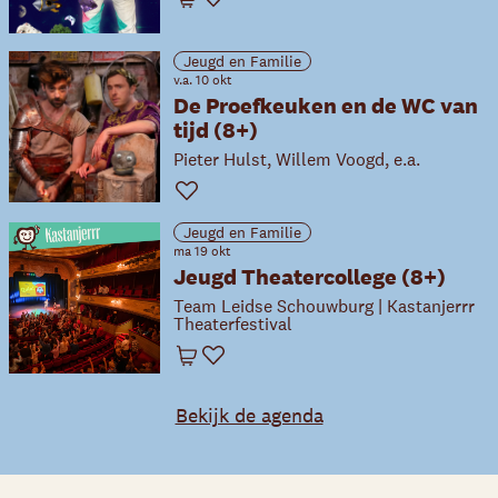
Winkelwagen
Favoriet
Jeugd en Familie
v.a. 10 okt
De Proefkeuken en de WC van
tijd (8+)
Pieter Hulst, Willem Voogd, e.a.
Favoriet
Jeugd en Familie
ma 19 okt
Jeugd Theatercollege (8+)
Team Leidse Schouwburg | Kastanjerrr
Theaterfestival
Winkelwagen
Favoriet
Bekijk de agenda