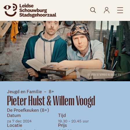
naar agenda
FOTO: © VPRO & Dahl TV
Jeugd en Familie
8+
Pieter Hulst & Willem Voogd
De Proefkeuken (8+)
Datum
Tijd
Skip navigatie
za 7 dec 2024
19.30 ~ 20.45 uur
Locatie
Prijs