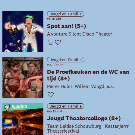
Jeugd en Familie
za 10 okt
Spot aan! (5+)
A.vontura Silent Disco Theater
Winkelwagen
Favoriet
Jeugd en Familie
v.a. 10 okt
De Proefkeuken en de WC van
tijd (8+)
Pieter Hulst, Willem Voogd, e.a.
Favoriet
Jeugd en Familie
ma 19 okt
Jeugd Theatercollege (8+)
Team Leidse Schouwburg | Kastanjerrr
Theaterfestival