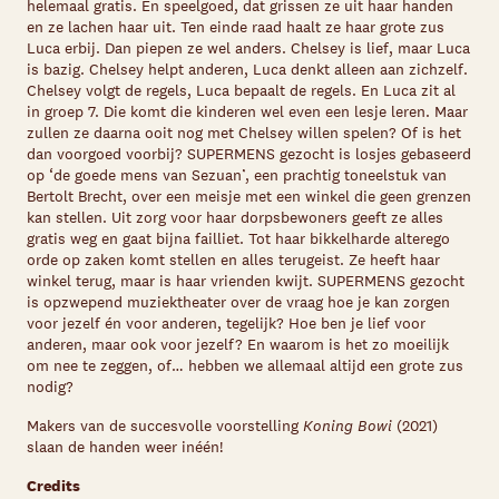
helemaal gratis. En speelgoed, dat grissen ze uit haar handen
en ze lachen haar uit. Ten einde raad haalt ze haar grote zus
Luca erbij. Dan piepen ze wel anders. Chelsey is lief, maar Luca
is bazig. Chelsey helpt anderen, Luca denkt alleen aan zichzelf.
Chelsey volgt de regels, Luca bepaalt de regels. En Luca zit al
in groep 7. Die komt die kinderen wel even een lesje leren. Maar
zullen ze daarna ooit nog met Chelsey willen spelen? Of is het
dan voorgoed voorbij? SUPERMENS gezocht is losjes gebaseerd
op ‘de goede mens van Sezuan’, een prachtig toneelstuk van
Bertolt Brecht, over een meisje met een winkel die geen grenzen
kan stellen. Uit zorg voor haar dorpsbewoners geeft ze alles
gratis weg en gaat bijna failliet. Tot haar bikkelharde alterego
orde op zaken komt stellen en alles terugeist. Ze heeft haar
winkel terug, maar is haar vrienden kwijt. SUPERMENS gezocht
is opzwepend muziektheater over de vraag hoe je kan zorgen
voor jezelf én voor anderen, tegelijk? Hoe ben je lief voor
anderen, maar ook voor jezelf? En waarom is het zo moeilijk
om nee te zeggen, of… hebben we allemaal altijd een grote zus
nodig?
Makers van de succesvolle voorstelling
Koning Bowi
(2021)
slaan de handen weer inéén!
Credits