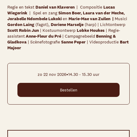
Regie en tekst
Daniel van Klaveren
| Compositie
Lucas
Wiegerink
| Spel en zang
Simon Boer, Laura van der Meche,
Jorabelle Ndombele Lukoki
en
Marie-Mae van Zuilen |
Musici
Gordon Laing
(fagot),
Doriene Marselje
(harp) | Lichtontwerp
Scott Robin Jun
| Kostuumontwerp
Lobke Houkes
| Regie-
assistent
Anne-Fleur du Pré
| Campagnebeeld
Benning &
Gladkova
| Scènefotografie
Sanne Peper
| Videoproductie
Bart
Majoor
•
zo 22 nov 2026
14.30 - 15.30 uur
Bestellen