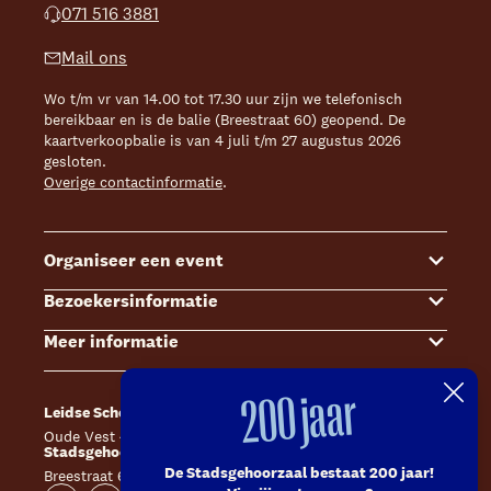
071 516 3881
Mail ons
Wo t/m vr van 14.00 tot 17.30 uur zijn we telefonisch
bereikbaar en is de balie (Breestraat 60) geopend. De
kaartverkoopbalie is van 4 juli t/m 27 augustus 2026
gesloten.
Overige contactinformatie
.
Organiseer een event
Bezoekersinformatie
Events
Meer informatie
Zalenoverzicht
Kaartverkoop
Contact Sales & Events
Bereikbaarheid
Over ons
200 jaar
Leidse Schouwburg
Café Caat
Offerte aanvragen
Toegankelijkheid
Steun ons
Oude Vest 43, 2312 XS Leiden
Catharinahof, 2311 CS Leiden
Stadsgehoorzaal Leiden
Huisregels en algemene voorwaarden
Technische informatie
De Stadsgehoorzaal bestaat 200 jaar!
Breestraat 60, 2311 CS Leiden
Website
Instagram