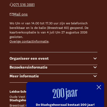
071 516 3881
Mail ons
Wo t/m vr van 14.00 tot 17.30 uur zijn we telefonisch
bereikbaar en is de balie (Breestraat 60) geopend. De
kaartverkoopbalie is van 4 juli t/m 27 augustus 2026
gesloten.
Overige contactinformatie
.
Organiseer een event
Bezoekersinformatie
Events
Meer informatie
Zalenoverzicht
Kaartverkoop
Contact Sales & Events
Bereikbaarheid
Over ons
200 jaar
Leidse Schouwburg
Café Caat
Offerte aanvragen
Toegankelijkheid
Steun ons
Oude Vest 43, 2312 XS Leiden
Catharinahof, 2311 CS Leiden
Stadsgehoorzaal Leiden
Huisregels en algemene voorwaarden
Technische informatie
De Stadsgehoorzaal bestaat 200 jaar!
Breestraat 60, 2311 CS Leiden