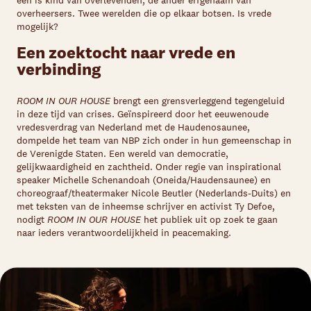
een is kind van overlevenden, de ander erfgenaam van
overheersers. Twee werelden die op elkaar botsen. Is vrede
mogelijk?
Een zoektocht naar vrede en
verbinding
ROOM IN OUR HOUSE
brengt een grensverleggend tegengeluid
in deze tijd van crises. Geïnspireerd door het eeuwenoude
vredesverdrag van Nederland met de Haudenosaunee,
dompelde het team van NBP zich onder in hun gemeenschap in
de Verenigde Staten. Een wereld van democratie,
gelijkwaardigheid en zachtheid. Onder regie van inspirational
speaker Michelle Schenandoah (Oneida/Haudensaunee) en
choreograaf/theatermaker Nicole Beutler (Nederlands-Duits) en
met teksten van de inheemse schrijver en activist Ty Defoe,
nodigt
ROOM IN OUR HOUSE
het publiek uit op zoek te gaan
naar ieders verantwoordelijkheid in peacemaking.