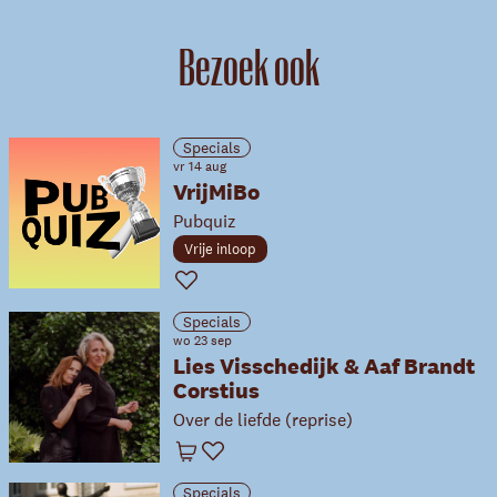
Bezoek ook
Specials
vr 14 aug
VrijMiBo
Pubquiz
Vrije inloop
Favoriet
Specials
wo 23 sep
Lies Visschedijk & Aaf Brandt
Corstius
Over de liefde (reprise)
Winkelwagen
Favoriet
Specials