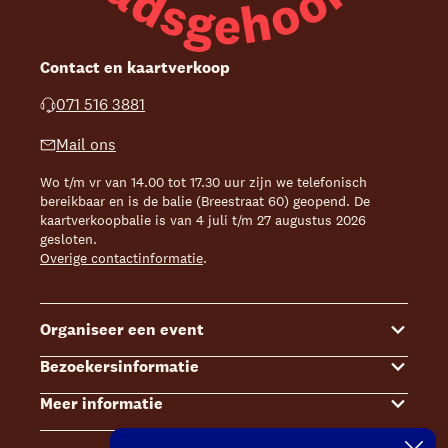
Contact en kaartverkoop
071 516 3881
Mail ons
Wo t/m vr van 14.00 tot 17.30 uur zijn we telefonisch
bereikbaar en is de balie (Breestraat 60) geopend. De
kaartverkoopbalie is van 4 juli t/m 27 augustus 2026
gesloten.
Overige contactinformatie
.
Organiseer een event
Bezoekersinformatie
Events
Meer informatie
Zalenoverzicht
Kaartverkoop
Contact Sales & Events
Bereikbaarheid
Over ons