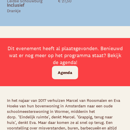
Leidse Schouwburg
€ 27,50
Inclusief
Drankje
Dit evenement heeft al plaatsgevonden. Benieuwd
wat er nog meer op het programma staat? Bekijk
de agenda!
Agenda
In het najaar van 2017 verhuizen Marcel van Roosmalen en Eva
Hoeke van hun bovenwoning in Amsterdam naar een oude
schoolmeesterswoning in Wormer, middenin het
dorp.
‘Eindelijk ruimte’, denkt Marcel. ‘Grappig, terug naar
huis’, denkt Eva. Maar daar komen ze al snel op terug. Een
voorstelling over misverstanden, buren, barbecueën en altijd