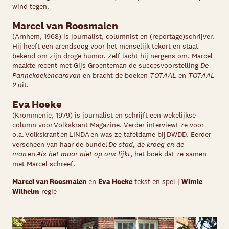
wind tegen.
Marcel van Roosmalen
(Arnhem, 1968) is journalist, columnist en (reportage)schrijver.
Hij heeft een arendsoog voor het menselijk tekort en staat
bekend om zijn droge humor. Zelf lacht hij nergens om. Marcel
maakte recent met Gijs Groenteman de succesvoorstelling
De
Pannekoekencaravan
en bracht de boeken
TOTAAL
en
TOTAAL
2
uit.
Eva Hoeke
(Krommenie, 1979) is journalist en schrijft een wekelijkse
column voor Volkskrant Magazine. Verder interviewt ze voor
o.a. Volkskrant en LINDA en was ze tafeldame bij DWDD. Eerder
verscheen van haar de bundel
De stad, de kroeg en de
man
en
Als het maar niet op ons lijkt
, het boek dat ze samen
met Marcel schreef.
Marcel van Roosmalen
en
Eva Hoeke
tekst en spel |
Wimie
Wilhelm
regie