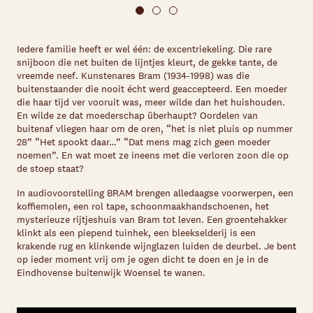
Iedere familie heeft er wel één: de excentriekeling. Die rare
snijboon die net buiten de lijntjes kleurt, de gekke tante, de
vreemde neef. Kunstenares Bram (1934-1998) was die
buitenstaander die nooit écht werd geaccepteerd. Een moeder
die haar tijd ver vooruit was, meer wilde dan het huishouden.
En wilde ze dat moederschap überhaupt? Oordelen van
buitenaf vliegen haar om de oren, “het is niet pluis op nummer
28” “Het spookt daar…” “Dat mens mag zich geen moeder
noemen”. En wat moet ze ineens met die verloren zoon die op
de stoep staat?
In audiovoorstelling BRAM brengen alledaagse voorwerpen, een
koffiemolen, een rol tape, schoonmaakhandschoenen, het
mysterieuze rijtjeshuis van Bram tot leven. Een groentehakker
klinkt als een piepend tuinhek, een bleekselderij is een
krakende rug en klinkende wijnglazen luiden de deurbel. Je bent
op ieder moment vrij om je ogen dicht te doen en je in de
Eindhovense buitenwijk Woensel te wanen.