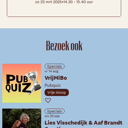
•
zo 23 mrt 2025
14.30 - 15.40 uur
Bezoek ook
Specials
vr 14 aug
VrijMiBo
Pubquiz
Vrije inloop
Favoriet
Specials
wo 23 sep
Lies Visschedijk & Aaf Brandt