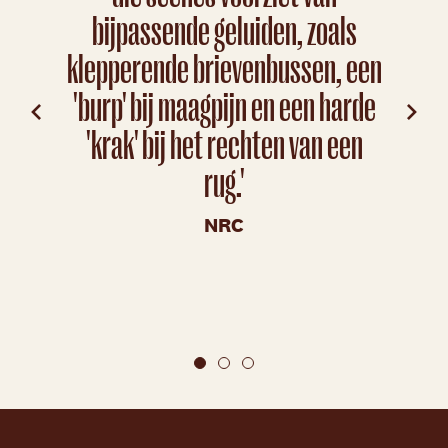
fa
bijpassende geluiden, zoals
op
klepperende brievenbussen, een
verw
'burp' bij maagpijn en een harde
ze
'krak' bij het rechten van een
zor
rug.'
hebb
NRC
M