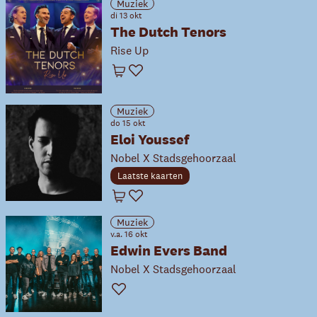
Muziek
di 13 okt
The Dutch Tenors
Rise Up
Winkelwagen
Favoriet
Muziek
do 15 okt
Eloi Youssef
Nobel X Stadsgehoorzaal
Laatste kaarten
Winkelwagen
Favoriet
Muziek
v.a. 16 okt
Edwin Evers Band
Nobel X Stadsgehoorzaal
Favoriet