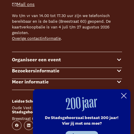
Mail ons
Wo t/m vr van 14.00 tot 17.30 uur zijn we telefonisch
bereikbaar en is de balie (Breestraat 60) geopend. De
kaartverkoopbalie is van 4 juli t/m 27 augustus 2026
gesloten.
Overige contactinformatie
.
Organiseer een event
Bezoekersinformatie
Events
Meer informatie
Zalenoverzicht
Kaartverkoop
Contact Sales & Events
Bereikbaarheid
Over ons
200 jaar
Leidse Schouwburg
Café Caat
Offerte aanvragen
Toegankelijkheid
Steun ons
Oude Vest 43, 2312 XS Leiden
Catharinahof, 2311 CS Leiden
Stadsgehoorzaal Leiden
Huisregels en algemene voorwaarden
Technische informatie
De Stadsgehoorzaal bestaat 200 jaar!
Breestraat 60, 2311 CS Leiden
Website
Instagram
Vier jij met ons mee?
Veelgestelde vragen
Vacatures
Facebook
Linkedin
Instagram
Youtube