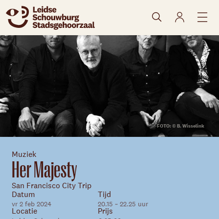
naar agenda
FOTO: © B. Wisselink
Muziek
Her Majesty
San Francisco City Trip
Datum
Tijd
vr 2 feb 2024
20.15 ~ 22.25 uur
Locatie
Prijs