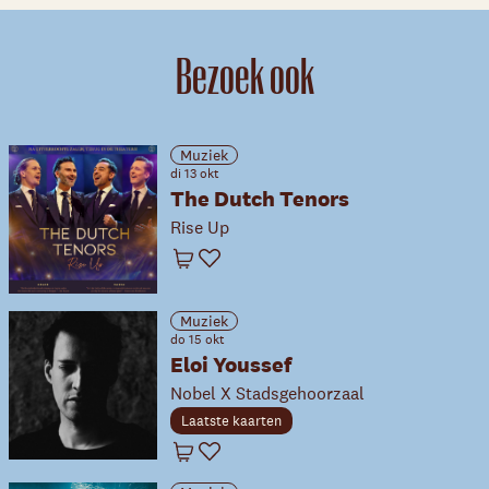
Bezoek ook
Muziek
di 13 okt
The Dutch Tenors
Rise Up
Winkelwagen
Favoriet
Muziek
do 15 okt
Eloi Youssef
Nobel X Stadsgehoorzaal
Laatste kaarten
Winkelwagen
Favoriet