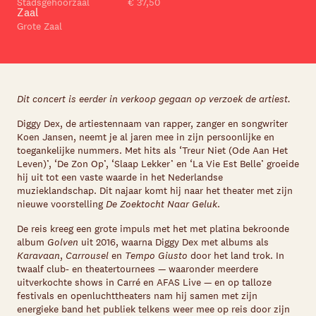
Stadsgehoorzaal
€ 37,50
Zaal
Grote Zaal
Dit concert is eerder in verkoop gegaan op verzoek de artiest.
Diggy Dex, de artiestennaam van rapper, zanger en songwriter
Koen Jansen, neemt je al jaren mee in zijn persoonlijke en
toegankelijke nummers. Met hits als ‘Treur Niet (Ode Aan Het
Leven)’, ‘De Zon Op’, ‘Slaap Lekker’ en ‘La Vie Est Belle’ groeide
hij uit tot een vaste waarde in het Nederlandse
muzieklandschap. Dit najaar komt hij naar het theater met zijn
nieuwe voorstelling
De Zoektocht Naar Geluk
.
De reis kreeg een grote impuls met het met platina bekroonde
album
Golven
uit 2016, waarna Diggy Dex met albums als
Karavaan
,
Carrousel
en
Tempo Giusto
door het land trok. In
twaalf club- en theatertournees — waaronder meerdere
uitverkochte shows in Carré en AFAS Live — en op talloze
festivals en openluchttheaters nam hij samen met zijn
energieke band het publiek telkens weer mee op reis door zijn