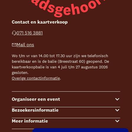
Contact en kaartverkoop
071 516 3881
Mail ons
Wo t/m vr van 14.00 tot 17.30 uur zijn we telefonisch
bereikbaar en is de balie (Breestraat 60) geopend. De
kaartverkoopbalie is van 4 juli t/m 27 augustus 2026
gesloten.
Overige contactinformatie
.
Organiseer een event
Bezoekersinformatie
Events
Meer informatie
Zalenoverzicht
Kaartverkoop
Contact Sales & Events
Bereikbaarheid
Over ons