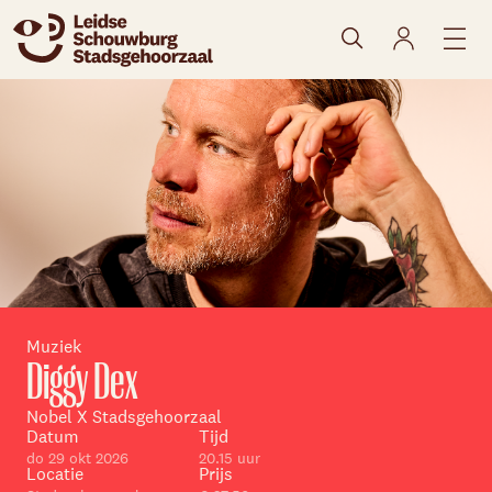
naar agenda
Muziek
Diggy Dex
Skip navigatie
Nobel X Stadsgehoorzaal
Datum
Tijd
do 29 okt 2026
20.15 uur
Locatie
Prijs