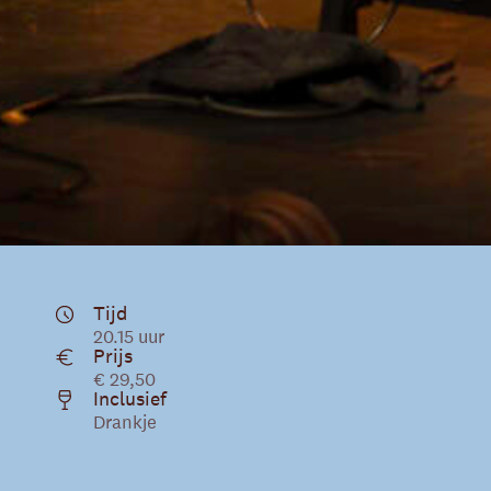
Tijd
20.15 uur
Prijs
€ 29,50
Inclusief
Drankje