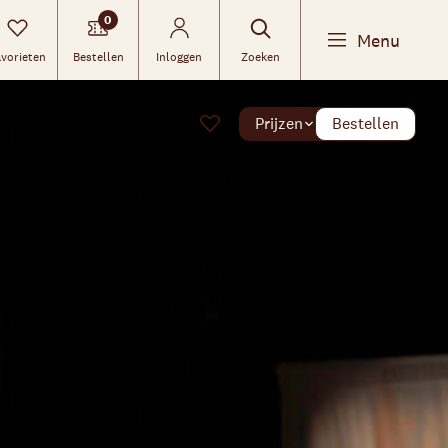
0
Menu
vorieten
Bestellen
Inloggen
Zoeken
Prijzen
Bestellen