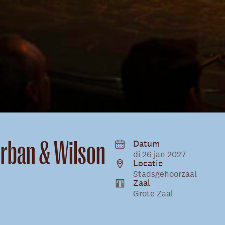
Urban & Wilson
Datum
di 26 jan 2027
Locatie
Stadsgehoorzaal
Zaal
Grote Zaal