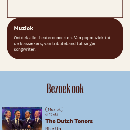
Muziek
Ontdek alle theaterconcerten. Van popmuziek tot
de klassiekers, van tributeband tot singer
songwriter.
Bezoek ook
Muziek
di 13 okt
The Dutch Tenors
Rise Up