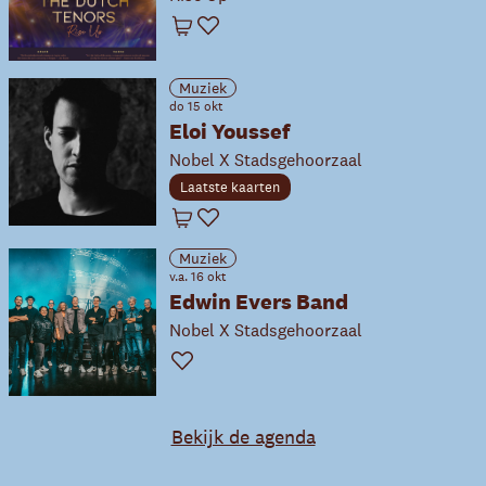
Winkelwagen
Favoriet
Muziek
do 15 okt
Eloi Youssef
Nobel X Stadsgehoorzaal
Laatste kaarten
Winkelwagen
Favoriet
Muziek
v.a. 16 okt
Edwin Evers Band
Nobel X Stadsgehoorzaal
Favoriet
Bekijk de agenda