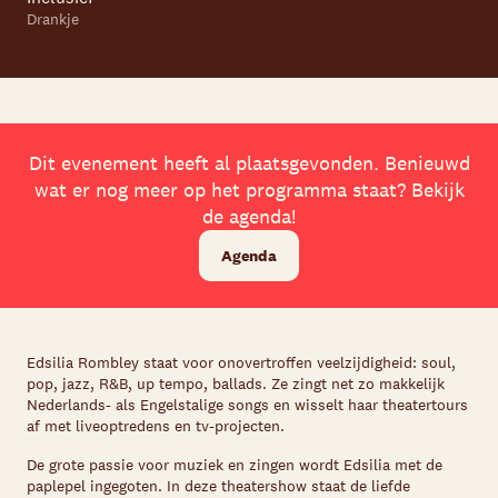
Drankje
Dit evenement heeft al plaatsgevonden. Benieuwd
wat er nog meer op het programma staat? Bekijk
de agenda!
Agenda
Edsilia Rombley staat voor onovertroffen veelzijdigheid: soul,
pop, jazz, R&B, up tempo, ballads. Ze zingt net zo makkelijk
Nederlands- als Engelstalige songs en wisselt haar theatertours
af met liveoptredens en tv-projecten.
De grote passie voor muziek en zingen wordt Edsilia met de
paplepel ingegoten. In deze theatershow staat de liefde