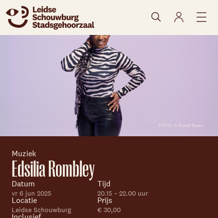
naar agenda
FOTO: © Ruud Baan
Muziek
Edsilia Rombley
Skip navigatie
Datum
Tijd
vr 6 jun 2025
20.15 ~ 22.00 uur
Locatie
Prijs
Leidse Schouwburg
€ 30,00
Inclusief