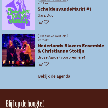
za 19 sep
ScheidenvandeMarkt #1
Gara Duo
Winkelwagen
Favoriet
Klassieke muziek
wo 7 okt
Nederlands Blazers Ensemble
& Christianne Stotijn
Broze Aarde (voorpremière)
Winkelwagen
Favoriet
Bekijk de agenda
Blijf op de hoogte!