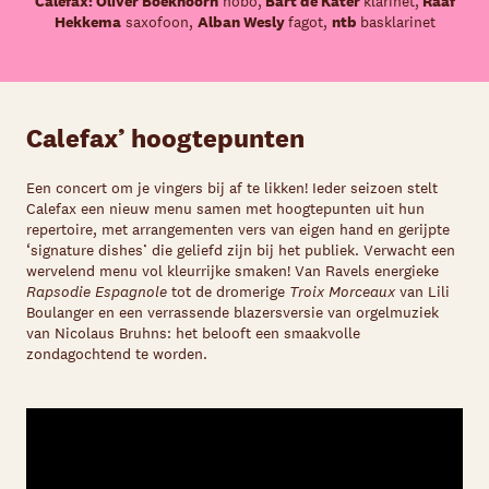
Calefax: Oliver Boekhoorn
hobo,
Bart de Kater
klarinet,
Raaf
Hekkema
saxofoon,
Alban Wesly
fagot,
ntb
basklarinet
Calefax’ hoogtepunten
Een concert om je vingers bij af te likken! Ieder seizoen stelt
Calefax een nieuw menu samen met hoogtepunten uit hun
repertoire, met arrangementen vers van eigen hand en gerijpte
‘signature dishes’ die geliefd zijn bij het publiek. Verwacht een
wervelend menu vol kleurrijke smaken! Van Ravels energieke
Rapsodie Espagnole
tot de dromerige
Troix Morceaux
van Lili
Boulanger en een verrassende blazersversie van orgelmuziek
van Nicolaus Bruhns: het belooft een smaakvolle
zondagochtend te worden.