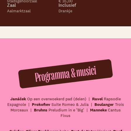
Stadsgehoorzaal
€ 35,00
Zaal
Inclusief
Aalmarktzaal
Drankje
Programma & musici
Janáček
Op een overwoekerd pad (delen) |
Ravel
Rapsodie
Espagnole |
Prokofiev
Suite Romeo & Julia |
Boulanger
Trois
Morceaux |
Bruhns
Preludium in e ‘Big’ |
Manneke
Cantus
Fixus