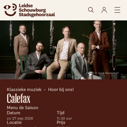
naar agenda
FOTO: © Jouk Oosterhof
Klassieke muziek
Hoor bij ons!
Calefax
Menu de Saison
Datum
Tijd
Skip navigatie
zo 27 sep 2026
11.30 uur
Locatie
Prijs