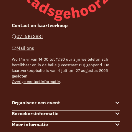
Contact en kaartverkoop
071 516 3881
Mail ons
Wo t/m vr van 14.00 tot 17.30 uur zijn we telefonisch
bereikbaar en is de balie (Breestraat 60) geopend. De
kaartverkoopbalie is van 4 juli t/m 27 augustus 2026
gesloten.
Overige contactinformatie
.
Organiseer een event
Bezoekersinformatie
Events
Meer informatie
Zalenoverzicht
Kaartverkoop