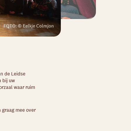
FOTO: © Eelkje Colmjon
In de Leidse
 bij uw
orzaal waar ruim
n graag mee over