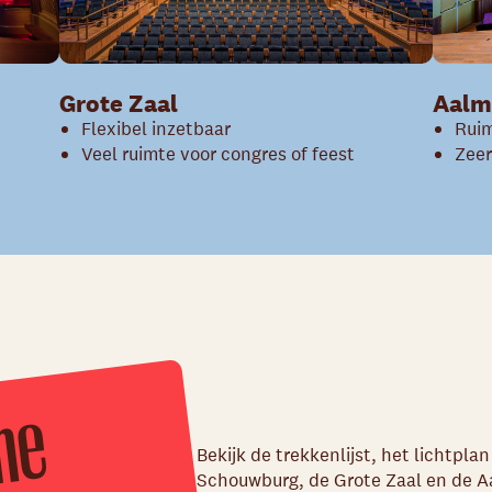
Grote Zaal
Aalm
Flexibel inzetbaar
Ruim
Veel ruimte voor congres of feest
Zeer
T
e
c
h
i
s
c
h
e
i
n
f
o
r
m
a
i
Bekijk de trekkenlijst, het lichtpl
Schouwburg, de Grote Zaal en de A