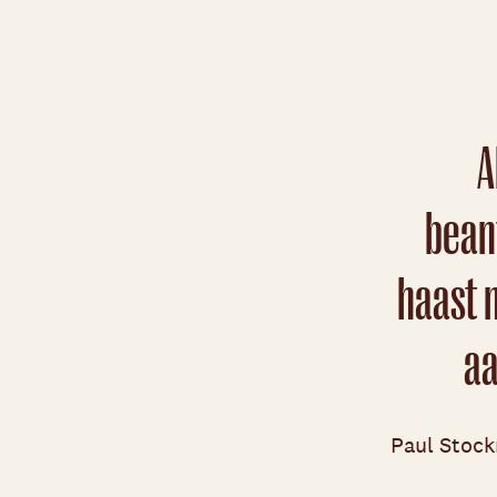
A
bean
haast 
aa
Paul Stoc