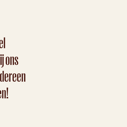
el
j ons
edereen
en!