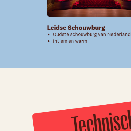
Leidse Schouwburg
Oudste schouwburg van Nederland
Intiem en warm
n
t