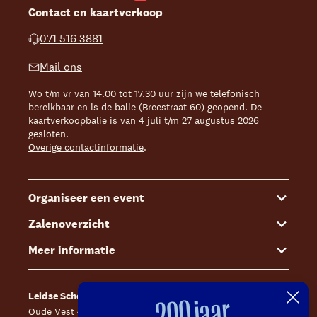
Contact en kaartverkoop
071 516 3881
Mail ons
Wo t/m vr van 14.00 tot 17.30 uur zijn we telefonisch
bereikbaar en is de balie (Breestraat 60) geopend. De
kaartverkoopbalie is van 4 juli t/m 27 augustus 2026
gesloten.
Overige contactinformatie
.
Organiseer een event
Zalenoverzicht
Congressen & Symposia
Meer informatie
Presentaties & Meetings
Grote Zaal
Borrels & Diners
Leidse Schouwburg
Bereikbaarheid
Leidse Schouwburg
Café Caat
200 jaar
Podium & Kleinkunst
Aalmarktzaal
Technische informatie
Oude Vest 43, 2312 XS Leiden
Catharinahof, 2311 CS Leiden