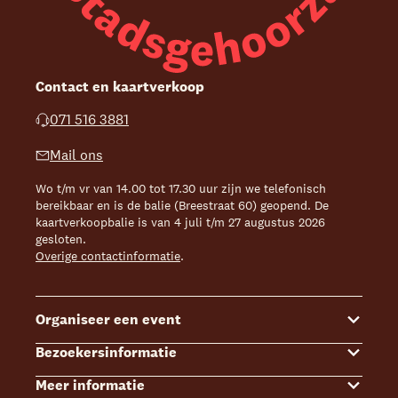
Contact en kaartverkoop
071 516 3881
Mail ons
Wo t/m vr van 14.00 tot 17.30 uur zijn we telefonisch
bereikbaar en is de balie (Breestraat 60) geopend. De
kaartverkoopbalie is van 4 juli t/m 27 augustus 2026
gesloten.
Overige contactinformatie
.
Organiseer een event
Bezoekersinformatie
Events
Meer informatie
Zalenoverzicht
Kaartverkoop