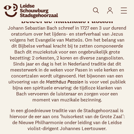
Beleef de Matthäus Passion
Johann Sebastian Bach schreef in 1727 een 3 uur durend
oratorium over het lijdens- en sterfverhaal van Jezus
volgens het Evangelie van Matteüs. Om het belang van
dit Bijbelse verhaal kracht bij te zetten componeerde
Bach dit muziekstuk voor een ongebruikelijk grote
bezetting: 2 orkesten, 2 koren en diverse zangsolisten.
Sinds jaar en dag is het in Nederland traditie dat dit
meesterwerk in de weken voor Pasen in vele kerken en
concertzalen wordt uitgevoerd. Het bijwonen van een
Skip navigatie
uitvoering van de
Matthäus Passion
is voor veel publiek
bijna een spirituele ervaring: de tijdloze klanken van
Bach vervoeren de luisteraar en zorgen voor een
moment van muzikale bezinning.
In een gloednieuwe traditie van de Stadsgehoorzaal is
hiervoor de eer aan ons ‘huisorkest van de Grote Zaal’:
de Nieuwe Philharmonie onder leiding van de Leidse
violist-dirigent Johannes Leertouwer.