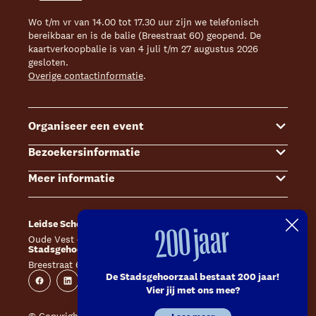
Wo t/m vr van 14.00 tot 17.30 uur zijn we telefonisch
bereikbaar en is de balie (Breestraat 60) geopend. De
kaartverkoopbalie is van 4 juli t/m 27 augustus 2026
gesloten.
Overige contactinformatie
.
Organiseer een event
Bezoekersinformatie
Events
Meer informatie
Zalenoverzicht
Kaartverkoop
Contact Sales & Events
Bereikbaarheid
Over ons
Leidse Schouwburg
Café Caat
200 jaar
Offerte aanvragen
Toegankelijkheid
Steun ons
Oude Vest 43, 2312 XS Leiden
Catharinahof, 2311 CS Leiden
Stadsgehoorzaal Leiden
Huisregels en algemene voorwaarden
Technische informatie
Breestraat 60, 2311 CS Leiden
Website
Instagram
De Stadsgehoorzaal bestaat 200 jaar!
Veelgestelde vragen
Vacatures
Facebook
Linkedin
Instagram
Youtube
Vier jij met ons mee?
Inschrijven nieuwsbrieven
Pers
© Copyright 2026 Leidse Schouwburg - Stadsgehoorzaal