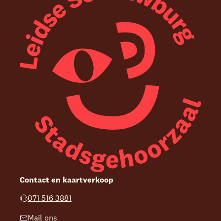
Contact en kaartverkoop
071 516 3881
Mail ons