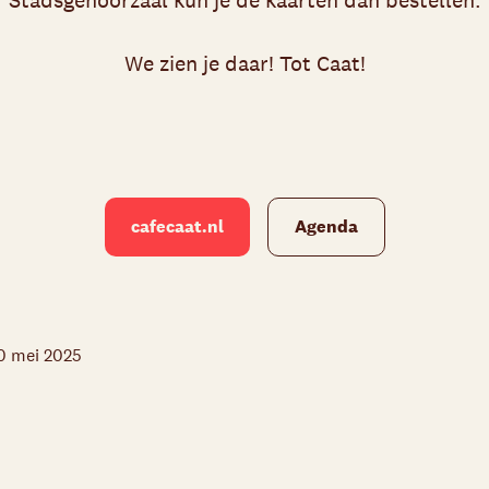
Stadsgehoorzaal kun je de kaarten dan bestellen.
We zien je daar! Tot Caat!
cafecaat.nl
Agenda
0 mei 2025