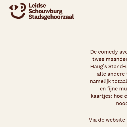
De comedy avon
twee maanden 
Haug’s Stand-u
alle andere 
namelijk totaa
en fijne mu
kaartjes: hoe 
nood
Via de website