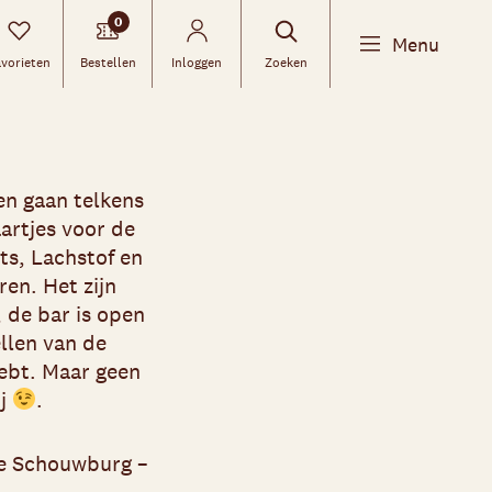
0
Menu
vorieten
Bestellen
Inloggen
Zoeken
en gaan telkens
artjes voor de
ts, Lachstof en
ren. Het zijn
 de bar is open
ellen van de
hebt. Maar geen
ij
.
se Schouwburg –