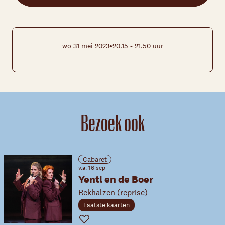
•
wo 31 mei 2023
20.15 - 21.50 uur
Bezoek ook
Cabaret
v.a. 16 sep
Yentl en de Boer
Rekhalzen (reprise)
Laatste kaarten
Favoriet