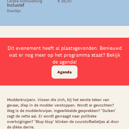
Leidse Schouwburg
€ 28,50
Skip navigatie
Inclusief
Drankje
Dit evenement heeft al plaatsgevonden. Benieuwd
wat er nog meer op het programma staat? Bekijk
de agenda!
Agenda
Modderkruipers
. Vissen die zich, bij het eerste teken van
gevaar, diep in de modder verstoppen. Wordt er gevochten?
Weg is de modderkruiper. Ingewikkelde gesprekken? ‘Duiken’
zegt de vette aal. Er wordt gevraagd naar politieke
overtuigingen? ‘Blup blup’ klinken de zuurstofbelletjes al door
de dikke derrie.