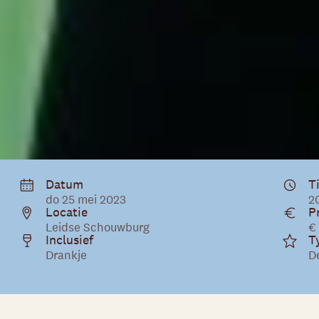
Datum
T
do 25 mei 2023
20
Locatie
Pr
Leidse Schouwburg
€
Inclusief
T
Drankje
D