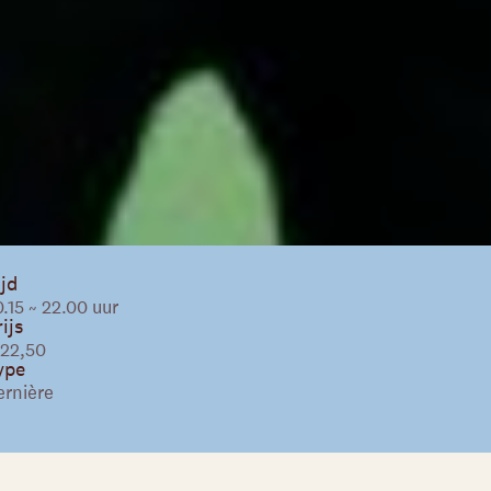
ijd
.15 ~ 22.00 uur
ijs
 22,50
ype
ernière