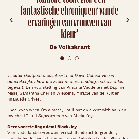
fantastische chroniqueur van de
ervaringen van vrouwen van
kleur'
De Volkskrant
Theater Oostpool presenteert met Dawn Collective een
aanstekelijke show die zoekt naar verbinding, ook als alles
tegenzit.
Een voorstelling van Priscilla Vaudelle met Daphne
Masé, Samantha Cherish Wielkens, Miracle van de Ruit en
Imanuelle Grives.
“See, even when I’m a mess, I still put on a vest with an S on
my chest.”
| uit
Superwoman
van Alicia Keys
Deze voorstelling ademt Black Joy.
Vier Nederlandse vrouwen, verschillende achtergronden,
verschillende levensfasen maar één gedeelde kracht: Black Joy.