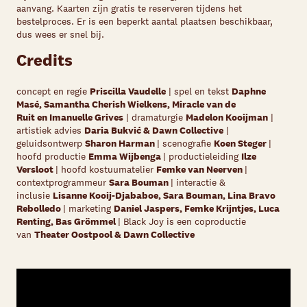
aanvang. Kaarten zijn gratis te reserveren tijdens het
bestelproces. Er is een beperkt aantal plaatsen beschikbaar,
dus wees er snel bij.
Credits
concept en regie
Priscilla Vaudelle
| spel en tekst
Daphne
Masé, Samantha Cherish Wielkens, Miracle van de
Ruit en Imanuelle Grives
| dramaturgie
Madelon Kooijman
|
artistiek advies
Daria Bukvić & Dawn Collective
|
geluidsontwerp
Sharon Harman
| scenografie
Koen Steger
|
hoofd productie
Emma Wijbenga
| productieleiding
Ilze
Versloot
| hoofd kostuumatelier
Femke van Neerven
|
contextprogrammeur
Sara Bouman
| interactie &
inclusie
Lisanne Kooij-Djababoe, Sara Bouman, Lina Bravo
Rebolledo
| marketing
Daniel Jaspers, Femke Krijntjes, Luca
Renting, Bas Grömmel
| Black Joy is een coproductie
van
Theater Oostpool & Dawn Collective