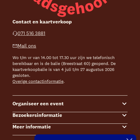
Contact en kaartverkoop
071 516 3881
Mail ons
Wo t/m vr van 14.00 tot 17.30 uur zijn we telefonisch
bereikbaar en is de balie (Breestraat 60) geopend. De
kaartverkoopbalie is van 4 juli t/m 27 augustus 2026
gesloten.
Overige contactinformatie
.
Organiseer een event
Bezoekersinformatie
Events
Meer informatie
Zalenoverzicht
Kaartverkoop
Contact Sales & Events
Bereikbaarheid
Over ons